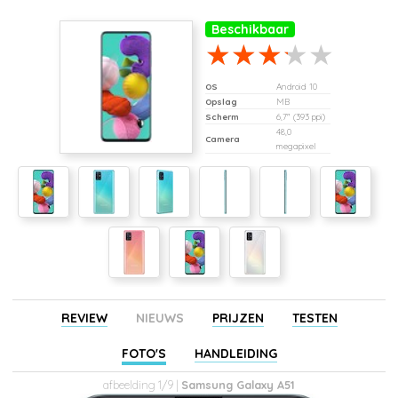
Beschikbaar
OS
Android 10
Opslag
MB
Scherm
6,7" (393 ppi)
48,0
Camera
megapixel
REVIEW
NIEUWS
PRIJZEN
TESTEN
FOTO'S
HANDLEIDING
afbeelding 1/9 |
Samsung Galaxy A51