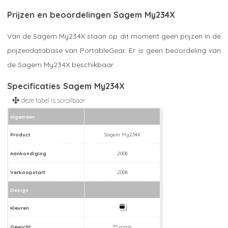
Prijzen en beoordelingen Sagem My234X
Van de Sagem My234X staan op dit moment geen prijzen in de
prijzendatabase van PortableGear. Er is geen beoordeling van
de Sagem My234X beschikbaar.
Specificaties Sagem My234X
Algemeen
Product
Sagem My234X
Aankondiging
2008
Verkoopstart
2008
Design
Kleuren
Gewicht
75 gram