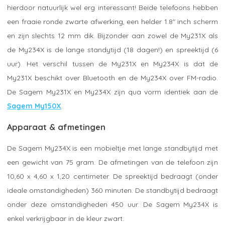
hierdoor natuurlijk wel erg interessant! Beide telefoons hebben
een fraaie ronde zwarte afwerking, een helder 1.8" inch scherm
en zijn slechts 12 mm dik. Bijzonder aan zowel de My231X als
de My234X is de lange standytijd (18 dagen!) en spreektijd (6
uur). Het verschil tussen de My231X en My234X is dat de
My231X beschikt over Bluetooth en de My234X over FM-radio.
De Sagem My231X en My234X zijn qua vorm identiek aan de
Sagem My150X
.
Apparaat & afmetingen
De Sagem My234X is een mobieltje met lange standbytijd met
een gewicht van 75 gram. De afmetingen van de telefoon zijn
10,60 x 4,60 x 1,20 centimeter. De spreektijd bedraagt (onder
ideale omstandigheden) 360 minuten. De standbytijd bedraagt
onder deze omstandigheden 450 uur. De Sagem My234X is
enkel verkrijgbaar in de kleur zwart.