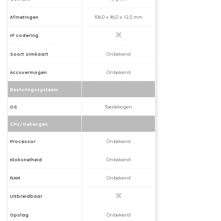
Afmetingen
106,0 x 46,0 x 12,0 mm
IP codering
Soort simkaart
Onbekend
Accuvermogen
Onbekend
Besturingssysteem
OS
Toesteleigen
CPU/Geheugen
Processor
Onbekend
Kloksnelheid
Onbekend
RAM
Onbekend
Uitbreidbaar
Opslag
Onbekend