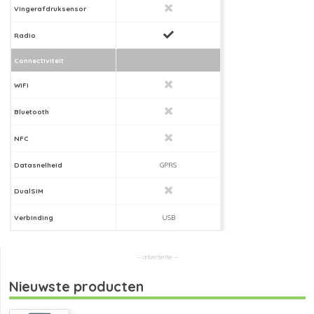
Vingerafdruksensor
Radio
Connectiviteit
WiFi
Bluetooth
NFC
Datasnelheid
GPRS
DualSIM
Verbinding
USB
Nieuwste producten