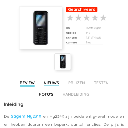
Gearchiveerd
OS
Toesteleigen
Opslag
MB
Scherm
1,8" (114 ppi)
Camera
Nee
REVIEW
NIEUWS
PRIJZEN
TESTEN
FOTO'S
HANDLEIDING
Inleiding
De
Sagem My231X
en My234X zijn beide entry-level modellen
en hebben daarom een beperkt aantal functies. De prijs is