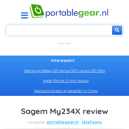
Interessant:
Samsung Galaxy S21 versus S21+ versus S21 Ultra
Apple iPhone 12 mini review
Veel extra kosten bij bestellen in China
Sagem My234X review
portablegear.nl
telefoons