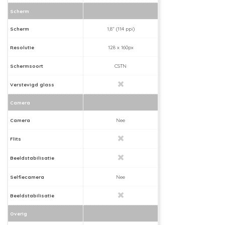
Scherm
Scherm
1,8" (114 ppi)
Resolutie
128 x 160px
Schermsoort
CSTN
Verstevigd glass
Camera
Camera
Nee
Flits
Beeldstabilisatie
Selfiecamera
Nee
Beeldstabilisatie
Overig