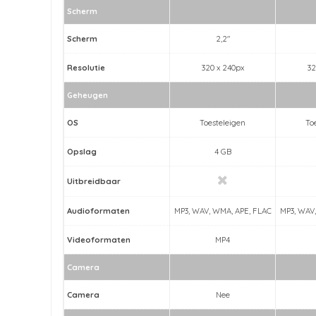
Scherm
Scherm
2,2"
Resolutie
320 x 240px
32
Geheugen
OS
Toesteleigen
To
Opslag
4 GB
Uitbreidbaar
Audioformaten
MP3, WAV, WMA, APE, FLAC
MP3, WAV
Videoformaten
MP4
Camera
Camera
Nee