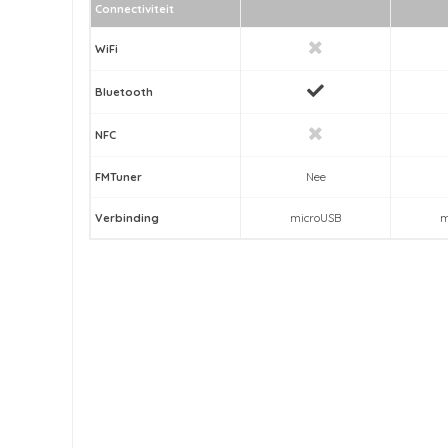
Connectiviteit
WiFi
Bluetooth
NFC
FMTuner
Nee
Verbinding
microUSB
m