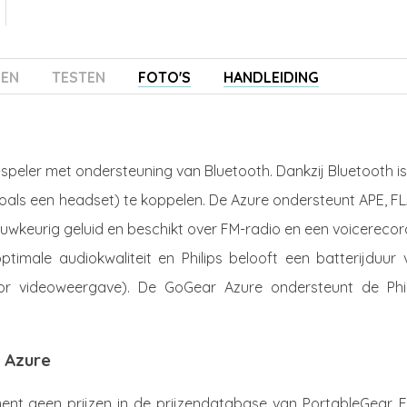
ZEN
TESTEN
FOTO'S
HANDLEIDING
speler met ondersteuning van Bluetooth. Dankzij Bluetooth i
als een headset) te koppelen. De Azure ondersteunt APE, FL
keurig geluid en beschikt over FM-radio en een voicerecord
ptimale audiokwaliteit en Philips belooft een batterijduur
or videoweergave). De GoGear Azure ondersteunt de Phil
r Azure
nt geen prijzen in de prijzendatabase van PortableGear. Er