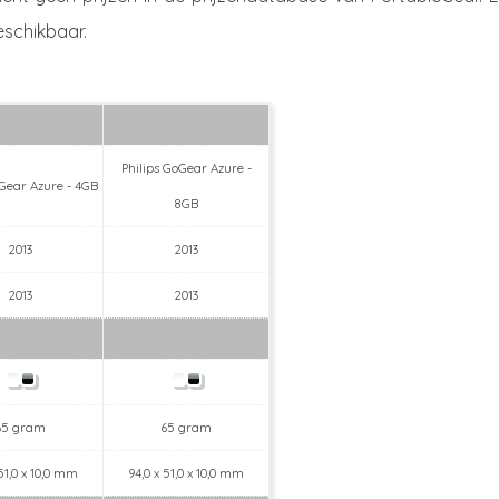
eschikbaar.
Philips GoGear Azure -
oGear Azure - 4GB
8GB
2013
2013
2013
2013
65 gram
65 gram
 51,0 x 10,0 mm
94,0 x 51,0 x 10,0 mm