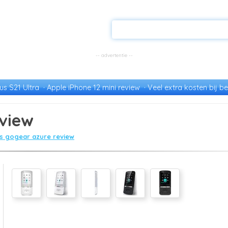
s S21 Ultra
Apple iPhone 12 mini review
Veel extra kosten bij be
eview
ps gogear azure review