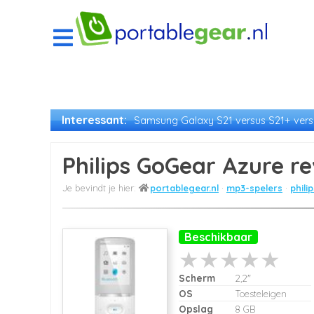
Interessant:
Samsung Galaxy S21 versus S21+ versu
Philips GoGear Azure r
portablegear.nl
mp3-spelers
phili
Beschikbaar
Scherm
2,2"
OS
Toesteleigen
Opslag
8 GB