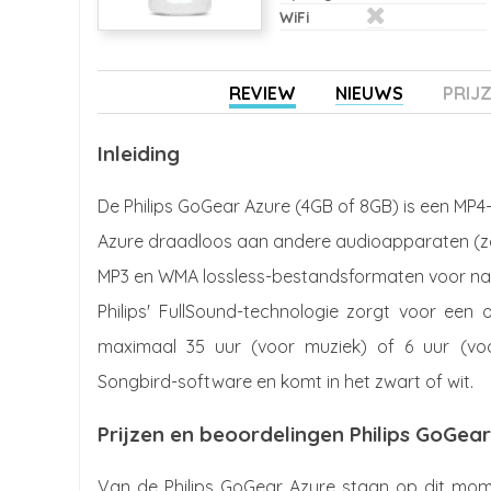
WiFi
REVIEW
NIEUWS
PRIJ
Inleiding
De Philips GoGear Azure (4GB of 8GB) is een MP4-
Azure draadloos aan andere audioapparaten (zo
MP3 en WMA lossless-bestandsformaten voor nauw
Philips' FullSound-technologie zorgt voor een o
maximaal 35 uur (voor muziek) of 6 uur (vo
Songbird-software en komt in het zwart of wit.
Prijzen en beoordelingen Philips GoGea
Van de Philips GoGear Azure staan op dit mome