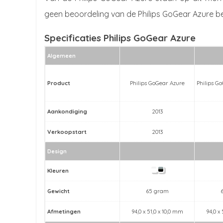
geen beoordeling van de Philips GoGear Azure b
Specificaties Philips GoGear Azure
Algemeen
Product
Philips GoGear Azure
Philips G
Aankondiging
2013
Verkoopstart
2013
Design
Kleuren
Gewicht
65 gram
Afmetingen
94,0 x 51,0 x 10,0 mm
94,0 x