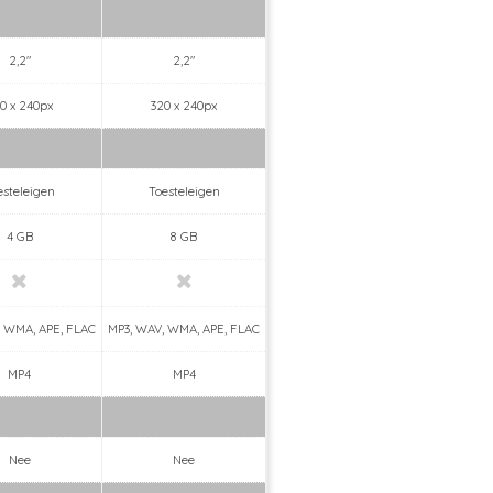
2,2"
2,2"
0 x 240px
320 x 240px
esteleigen
Toesteleigen
4 GB
8 GB
, WMA, APE, FLAC
MP3, WAV, WMA, APE, FLAC
MP4
MP4
Nee
Nee