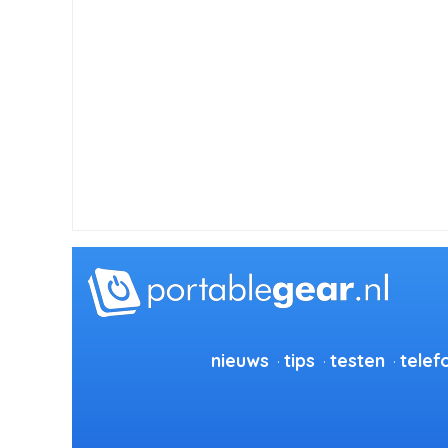
nieuws
tips
testen
telef