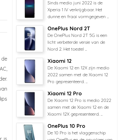
Sinds medio juni 2022 is de
Xperia 1 IV verkrijgbaar. Het
dunne en fraai vormgegeven ...
OnePlus Nord 2T
De OnePlus Nord 2T 5G is een
licht verbeterde versie van de
Nord 2. Het toestel ...
s de
Xiaomi 12
De Xiaomi 12 en 12X zijn medio
AC,
2022 samen met de Xiaomi 12
er.
Pro gepresenteerd. ...
 van
Xiaomi 12 Pro
ips
De Xiaomi 12 Pro is medio 2022
samen met de Xiaomi 12 en de
Xiaomi 12X gepresenteerd. ...
OnePlus 10 Pro
De 10 Pro is het vlaggenschip
 is
van OnePlus en de opvolger van