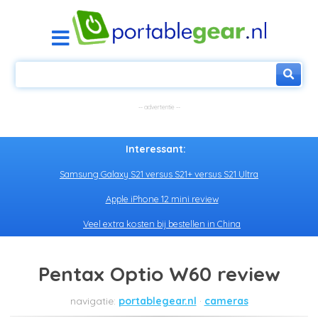
Interessant:
Samsung Galaxy S21 versus S21+ versus S21 Ultra
Apple iPhone 12 mini review
Veel extra kosten bij bestellen in China
Pentax Optio W60 review
portablegear.nl
cameras