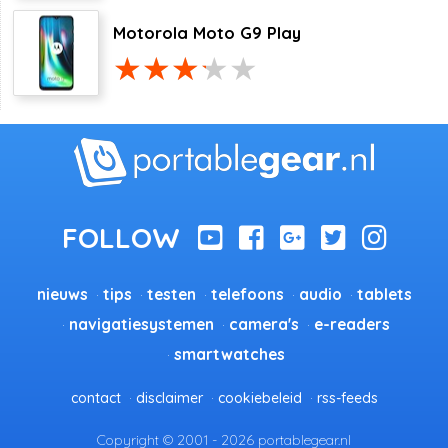
Motorola Moto G9 Play
nieuws
tips
testen
telefoons
audio
tablets
navigatiesystemen
camera's
e-readers
smartwatches
contact
disclaimer
cookiebeleid
rss-feeds
Copyright © 2001 - 2026 portablegear.nl