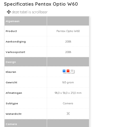
Specificaties Pentax Optio W60
Algemeen
Product
Pentax Optio W60
Aankondiging
2008
Verkoopstart
2008
Design
Kleuren
Gewicht
165 gram
Afmetingen
98,0 x 56,0 x 25,0 mm
Subtype
Camera
Waterdicht
Camera