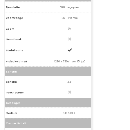
Resolutie
10,0 megapixel
Zoomrange
28 - 140 mm
Zoom
5x
Groothoek
Stabilisatie
Videokwaliteit
1280 x 720 (1 uur 15 fps)
Scherm
Scherm
2,5"
Touchscreen
Geheugen
Medium
SD, SDHC
Connectiviteit