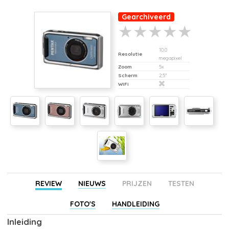
Gearchiveerd
10,0
Resolutie
megapixel
Zoom
5x
Scherm
2,5"
WiFi
REVIEW
NIEUWS
PRIJZEN
TESTEN
FOTO'S
HANDLEIDING
Inleiding