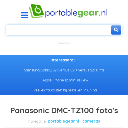
Interessant:
Samsung Galaxy S21 versus S21+ versus S21 Ultra
Apple iPhone 12 mini review
Veel extra kosten bij bestellen in China
Panasonic DMC-TZ100 foto's
portablegear.nl
cameras