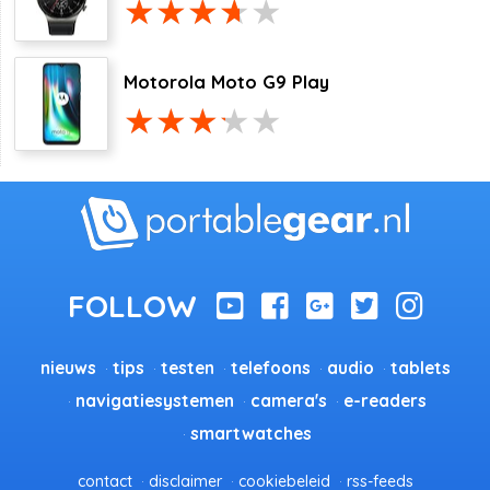
Motorola Moto G9 Play
nieuws
tips
testen
telefoons
audio
tablets
navigatiesystemen
camera's
e-readers
smartwatches
contact
disclaimer
cookiebeleid
rss-feeds