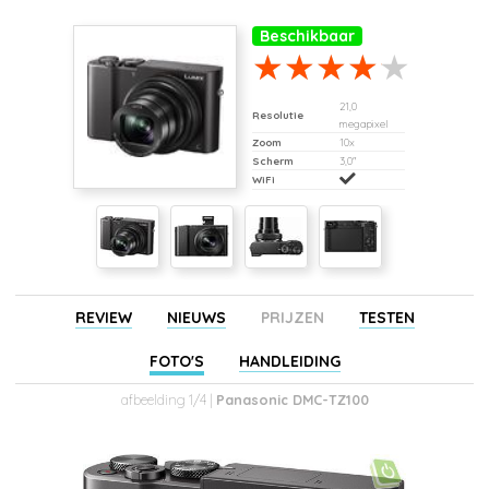
Beschikbaar
21,0
Resolutie
megapixel
Zoom
10x
Scherm
3,0"
WiFi
REVIEW
NIEUWS
PRIJZEN
TESTEN
FOTO'S
HANDLEIDING
afbeelding 1/4 |
Panasonic DMC-TZ100