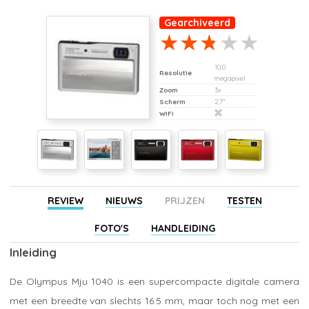
Gearchiveerd
10,0
Resolutie
megapixel
Zoom
3x
Scherm
2,7"
WiFi
REVIEW
NIEUWS
PRIJZEN
TESTEN
FOTO'S
HANDLEIDING
Inleiding
De Olympus Mju 1040 is een supercompacte digitale camera
met een breedte van slechts 16.5 mm, maar toch nog met een