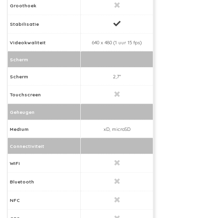
Groothoek
Stabilisatie
Videokwaliteit
640 x 480 (1 uur 15 fps)
Scherm
Scherm
2,7"
Touchscreen
Geheugen
Medium
xD, microSD
Connectiviteit
WiFi
Bluetooth
NFC