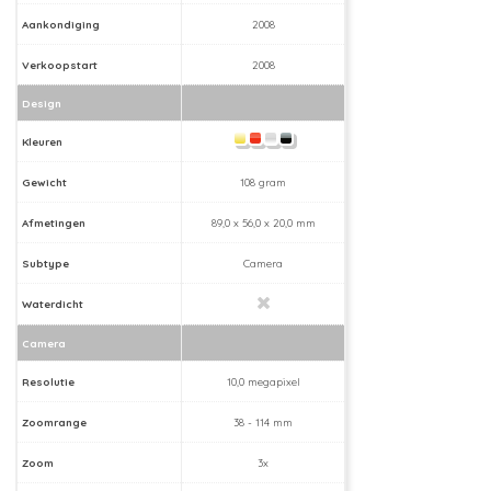
Aankondiging
2008
Verkoopstart
2008
Design
Kleuren
Gewicht
108 gram
Afmetingen
89,0 x 56,0 x 20,0 mm
Subtype
Camera
Waterdicht
Camera
Resolutie
10,0 megapixel
Zoomrange
38 - 114 mm
Zoom
3x