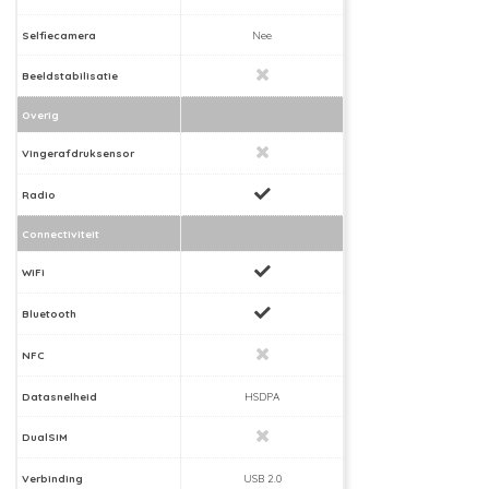
Selfiecamera
Nee
Beeldstabilisatie
Overig
Vingerafdruksensor
Radio
Connectiviteit
WiFi
Bluetooth
NFC
Datasnelheid
HSDPA
DualSIM
Verbinding
USB 2.0