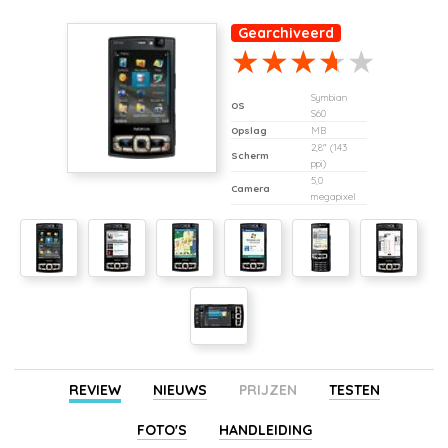
Gearchiveerd
Symbian
OS
S60
Opslag
MB
2,8" (143
Scherm
ppi)
5,0
Camera
megapixel
REVIEW
NIEUWS
PRIJZEN
TESTEN
FOTO'S
HANDLEIDING