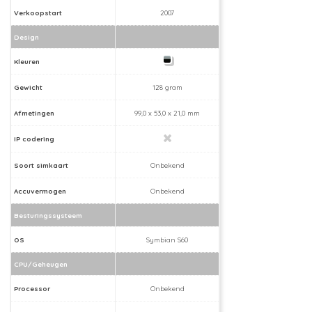
Verkoopstart
2007
Design
Kleuren
Gewicht
128 gram
Afmetingen
99,0 x 53,0 x 21,0 mm
IP codering
Soort simkaart
Onbekend
Accuvermogen
Onbekend
Besturingssysteem
OS
Symbian S60
CPU/Geheugen
Processor
Onbekend