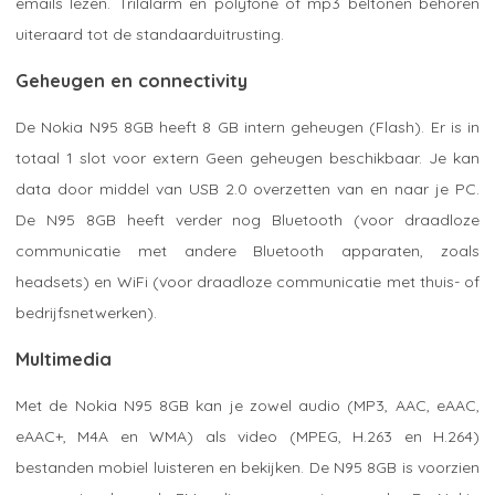
emails lezen. Trilalarm en polyfone of mp3 beltonen behoren
uiteraard tot de standaarduitrusting.
Geheugen en connectivity
De Nokia N95 8GB heeft 8 GB intern geheugen (Flash). Er is in
totaal 1 slot voor extern Geen geheugen beschikbaar. Je kan
data door middel van USB 2.0 overzetten van en naar je PC.
De N95 8GB heeft verder nog Bluetooth (voor draadloze
communicatie met andere Bluetooth apparaten, zoals
headsets) en WiFi (voor draadloze communicatie met thuis- of
bedrijfsnetwerken).
Multimedia
Met de Nokia N95 8GB kan je zowel audio (MP3, AAC, eAAC,
eAAC+, M4A en WMA) als video (MPEG, H.263 en H.264)
bestanden mobiel luisteren en bekijken. De N95 8GB is voorzien