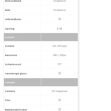
Kloksnelheid
Onbekend
RAM
Onbekend
Uitbreidbaar
Opslag
8 GB
Scherm
Scherm
2,8" (143 ppi)
Resolutie
240 x 320px
Schermsoort
TFT
Verstevigd glass
Camera
Camera
5,0 megapixel
Flits
Beeldstabilisatie