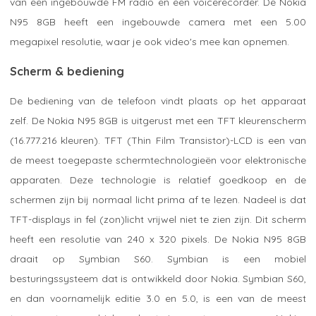
van een ingebouwde FM radio en een voicerecorder. De Nokia
N95 8GB heeft een ingebouwde camera met een 5.00
megapixel resolutie, waar je ook video's mee kan opnemen.
Scherm & bediening
De bediening van de telefoon vindt plaats op het apparaat
zelf. De Nokia N95 8GB is uitgerust met een TFT kleurenscherm
(16.777.216 kleuren). TFT (Thin Film Transistor)-LCD is een van
de meest toegepaste schermtechnologieën voor elektronische
apparaten. Deze technologie is relatief goedkoop en de
schermen zijn bij normaal licht prima af te lezen. Nadeel is dat
TFT-displays in fel (zon)licht vrijwel niet te zien zijn. Dit scherm
heeft een resolutie van 240 x 320 pixels. De Nokia N95 8GB
draait op Symbian S60. Symbian is een mobiel
besturingssysteem dat is ontwikkeld door Nokia. Symbian S60,
en dan voornamelijk editie 3.0 en 5.0, is een van de meest