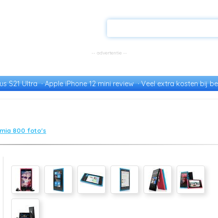
s S21 Ultra
Apple iPhone 12 mini review
Veel extra kosten bij be
umia 800 foto's