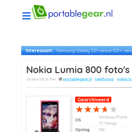
Interessant:
Samsung Galaxy S21 versus S21+ versu
Nokia Lumia 800 foto's
portablegear.nl
telefoons
nokia l
Gearchiveerd
Windows Phone
OS
7.5 Mango
Opslag
MB