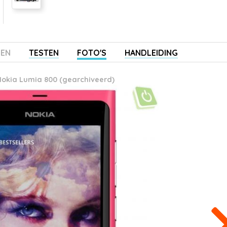
ZEN
TESTEN
FOTO'S
HANDLEIDING
okia Lumia 800 (gearchiveerd)