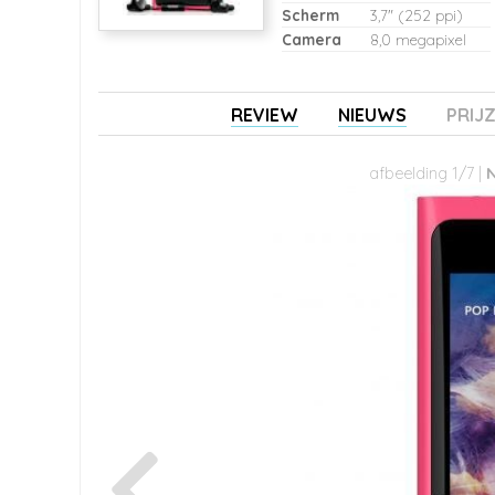
Scherm
3,7" (252 ppi)
Camera
8,0 megapixel
REVIEW
NIEUWS
PRIJ
afbeelding 1/7 |
N