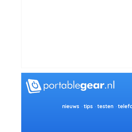
nieuws
tips
testen
telef