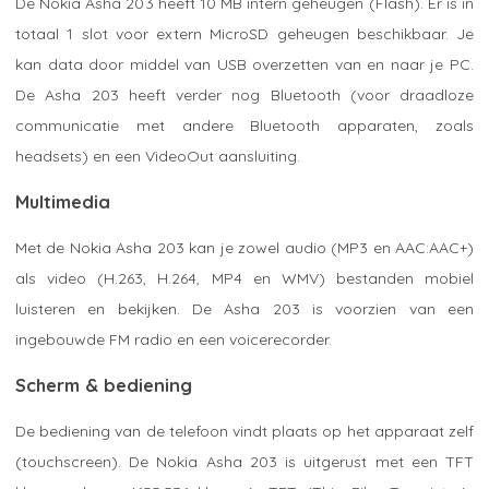
De Nokia Asha 203 heeft 10 MB intern geheugen (Flash). Er is in
totaal 1 slot voor extern MicroSD geheugen beschikbaar. Je
kan data door middel van USB overzetten van en naar je PC.
De Asha 203 heeft verder nog Bluetooth (voor draadloze
communicatie met andere Bluetooth apparaten, zoals
headsets) en een VideoOut aansluiting.
Multimedia
Met de Nokia Asha 203 kan je zowel audio (MP3 en AAC:AAC+)
als video (H.263, H.264, MP4 en WMV) bestanden mobiel
luisteren en bekijken. De Asha 203 is voorzien van een
ingebouwde FM radio en een voicerecorder.
Scherm & bediening
De bediening van de telefoon vindt plaats op het apparaat zelf
(touchscreen). De Nokia Asha 203 is uitgerust met een TFT