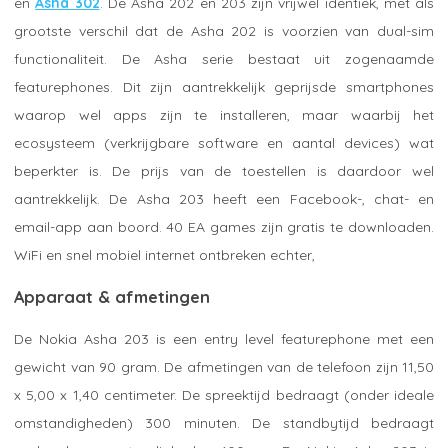
en
Asha 302
. De Asha 202 en 203 zijn vrijwel identiek, met als
grootste verschil dat de Asha 202 is voorzien van dual-sim
functionaliteit. De Asha serie bestaat uit zogenaamde
featurephones. Dit zijn aantrekkelijk geprijsde smartphones
waarop wel apps zijn te installeren, maar waarbij het
ecosysteem (verkrijgbare software en aantal devices) wat
beperkter is. De prijs van de toestellen is daardoor wel
aantrekkelijk. De Asha 203 heeft een Facebook-, chat- en
email-app aan boord. 40 EA games zijn gratis te downloaden.
WiFi en snel mobiel internet ontbreken echter,
Apparaat & afmetingen
De Nokia Asha 203 is een entry level featurephone met een
gewicht van 90 gram. De afmetingen van de telefoon zijn 11,50
x 5,00 x 1,40 centimeter. De spreektijd bedraagt (onder ideale
omstandigheden) 300 minuten. De standbytijd bedraagt