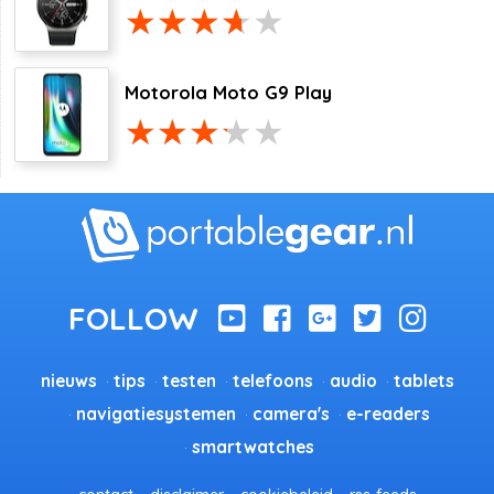
Motorola Moto G9 Play
nieuws
tips
testen
telefoons
audio
tablets
navigatiesystemen
camera's
e-readers
smartwatches