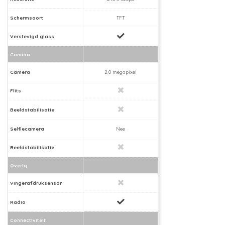
Schermsoort
TFT
Verstevigd glass
Camera
Camera
2,0 megapixel
Flits
Beeldstabilisatie
Selfiecamera
Nee
Beeldstabilisatie
Overig
Vingerafdruksensor
Radio
Connectiviteit