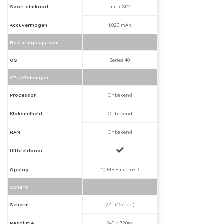
Soort simkaart
mini-SIM
Accuvermogen
1.020 mAh
Besturingssysteem
OS
Series 40
CPU/Geheugen
Processor
Onbekend
Kloksnelheid
Onbekend
RAM
Onbekend
Uitbreidbaar
Opslag
10 MB + microSD
Scherm
Scherm
2,4" (167 ppi)
Resolutie
240 x 320px