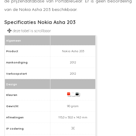
de prijzendatabase van PortableGear. Er is geen beoordeling
van de Nokia Asha 203 beschikbaar.
Specificaties Nokia Asha 203
Algemeen
Product
Nokia Asha 203
Aankondiging
2012
Verkoopstart
2012
Design
Kleuren
Gewicht
90 gram
Afmetingen
115,0 x 50,0 x 14,0 mm
IP codering