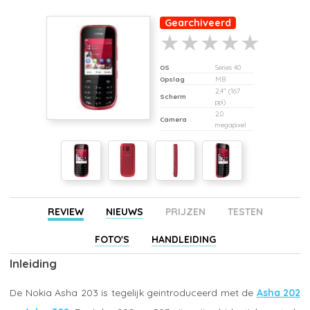
Gearchiveerd
OS
Series 40
Opslag
MB
2,4" (167
Scherm
ppi)
2,0
Camera
megapixel
REVIEW
NIEUWS
PRIJZEN
TESTEN
FOTO'S
HANDLEIDING
Inleiding
De Nokia Asha 203 is tegelijk geintroduceerd met de
Asha 202