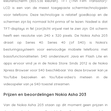
kleurenscherm (655.536 kleuren). TFT (Thin Film Transistor)-
LCD is een van de meest toegepaste schermtechnologieën
voor telefoons. Deze technologie is relatief goedkoop en de
schermen zijn bij normaal licht prima af te lezen. Nadeel is dat
TFT-displays in fel (zon)licht vrijwel niet te zien zijn. Dit scherm
heeft een resolutie van 240 x 320 pixels. De Nokia Asha 203
draait op Series 40. Series 40 (of S40) is Nokia's
besturingssysteem voor eenvoudige mobiele telefoons met
basisfunctionaliteiten. S40 ondersteunt Java en Flash Lite en
apps ervoor vind je in de Nokia Store. Sinds 2012 is de Nokia
Xpress Browser voor S40 beschikbaar. Via deze browser kan je
YouTube bezoeken en YouTube-video's meteen in de
videospeler van je S40-toestel streamen.
Prijzen en beoordelingen Nokia Asha 203
Van de Nokia Asha 203 staan op dit moment geen prijzen in