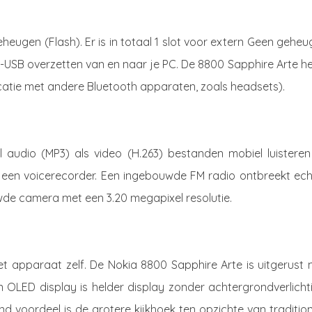
heugen (Flash). Er is in totaal 1 slot voor extern Geen gehe
-USB overzetten van en naar je PC. De 8800 Sapphire Arte he
atie met andere Bluetooth apparaten, zoals headsets).
 audio (MP3) als video (H.263) bestanden mobiel luisteren
n een voicerecorder. Een ingebouwde FM radio ontbreekt echt
de camera met een 3.20 megapixel resolutie.
et apparaat zelf. De Nokia 8800 Sapphire Arte is uitgerust 
n OLED display is helder display zonder achtergrondverlicht
d voordeel is de grotere kijkhoek ten opzichte van traditio