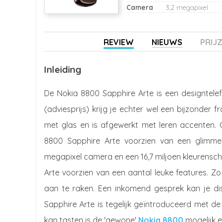
Camera
3,2 megapixel
REVIEW
NIEUWS
PRIJ
Inleiding
De Nokia 8800 Sapphire Arte is een designtele
(adviesprijs) krijg je echter wel een bijzonder
met glas en is afgewerkt met leren accenten. 
8800 Sapphire Arte voorzien van een glimmen
megapixel camera en een 16,7 miljoen kleurensc
Arte voorzien van een aantal leuke features. Zo
aan te raken. Een inkomend gesprek kan je di
Sapphire Arte is tegelijk geïntroduceerd met d
kan tasten is de 'gewone'
Nokia 8800
mogelijk e