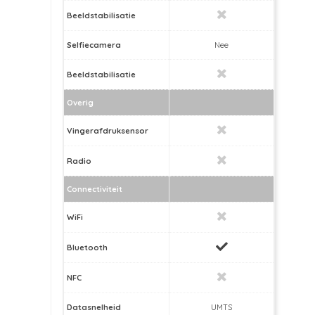
Beeldstabilisatie
Selfiecamera
Nee
Beeldstabilisatie
Overig
Vingerafdruksensor
Radio
Connectiviteit
WiFi
Bluetooth
NFC
Datasnelheid
UMTS