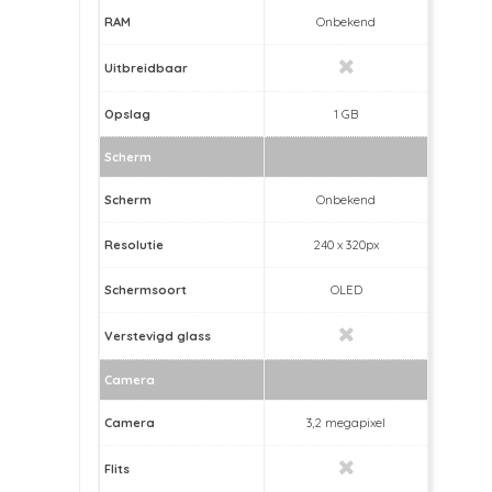
RAM
Onbekend
Uitbreidbaar
Opslag
1 GB
Scherm
Scherm
Onbekend
Resolutie
240 x 320px
Schermsoort
OLED
Verstevigd glass
Camera
Camera
3,2 megapixel
Flits