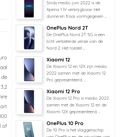
Sinds medio juni 2022 is de
Xperia 1 IV verkrijgbaar. Het
dunne en fraai vormgegeven ...
OnePlus Nord 2T
De OnePlus Nord 2T 5G is een
licht verbeterde versie van de
Nord 2. Het toestel ...
uro
Xiaomi 12
De Xiaomi 12 en 12X zijn medio
taal
2022 samen met de Xiaomi 12
 de
Pro gepresenteerd. ...
3,2
Xiaomi 12 Pro
ire
De Xiaomi 12 Pro is medio 2022
samen met de Xiaomi 12 en de
kort
Xiaomi 12X gepresenteerd. ...
800
OnePlus 10 Pro
l of
De 10 Pro is het vlaggenschip
van OnePlus en de opvolger van