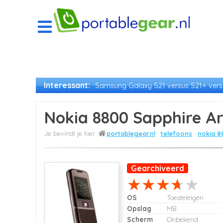
Interessant:
Samsung Galaxy S21 versus S21+ versu
Nokia 8800 Sapphire Ar
portablegear.nl
telefoons
nokia 8
Gearchiveerd
OS
Toesteleigen
Opslag
MB
Scherm
Onbekend