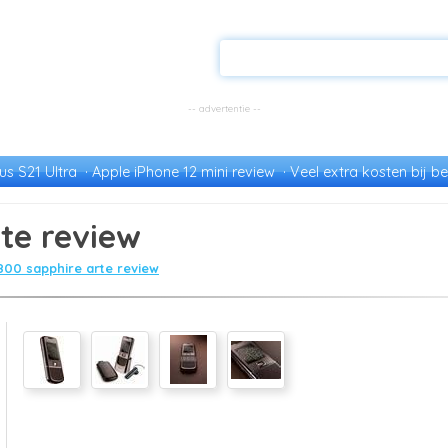
s S21 Ultra
Apple iPhone 12 mini review
Veel extra kosten bij be
te review
800 sapphire arte review