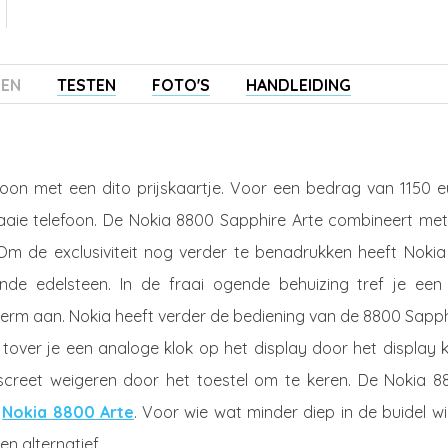
ZEN
TESTEN
FOTO'S
HANDLEIDING
foon met een dito prijskaartje. Voor een bedrag van 1150 e
 fraaie telefoon. De Nokia 8800 Sapphire Arte combineert me
Om de exclusiviteit nog verder te benadrukken heeft Nokia
de edelsteen. In de fraai ogende behuizing tref je een 
herm aan. Nokia heeft verder de bediening van de 8800 Sapph
 tover je een analoge klok op het display door het display 
screet weigeren door het toestel om te keren. De Nokia 8
e
Nokia 8800 Arte
. Voor wie wat minder diep in de buidel wi
en alternatief