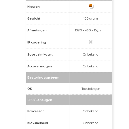
Kleuren
Gewicht
150 gram
Afmetingen
109,0 x 46,0 x 15,0 mm
IP codering
Soort simkaart
Onbekend
Accuvermogen
Onbekend
Besturingssysteem
OS
Toesteleigen
CPU/Geheugen
Processor
Onbekend
Kloksnelheid
Onbekend