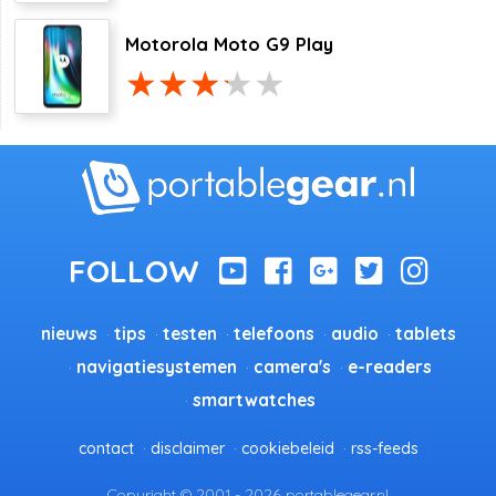
Motorola Moto G9 Play
nieuws
tips
testen
telefoons
audio
tablets
navigatiesystemen
camera's
e-readers
smartwatches
contact
disclaimer
cookiebeleid
rss-feeds
Copyright © 2001 - 2026 portablegear.nl