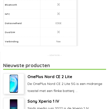
Bluetooth
NFC
Datasnelheid
EDGE
DualSIM
Verbinding
Nee
Nieuwste producten
OnePlus Nord CE 2 Lite
De OnePlus Nord CE 2 Lite 5G is een midrange
toestel met een flinke batterij ...
Sony Xperia 1 IV
Sinds medio juni 2022 is de Xperia 1 IV