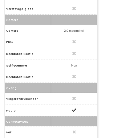
Verstevigd glass
Camera
Camera
2,0 megapixel
Flits
Beeldstabilisatie
Selfiecamera
Nee
Beeldstabilisatie
Overig
Vingerafdruksensor
Radio
Connectiviteit
WiFi