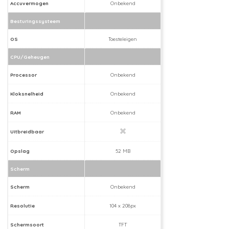
Accuvermogen
Onbekend
Besturingssysteem
OS
Toesteleigen
CPU/Geheugen
Processor
Onbekend
Kloksnelheid
Onbekend
RAM
Onbekend
Uitbreidbaar
Opslag
52 MB
Scherm
Scherm
Onbekend
Resolutie
104 x 208px
Schermsoort
TFT