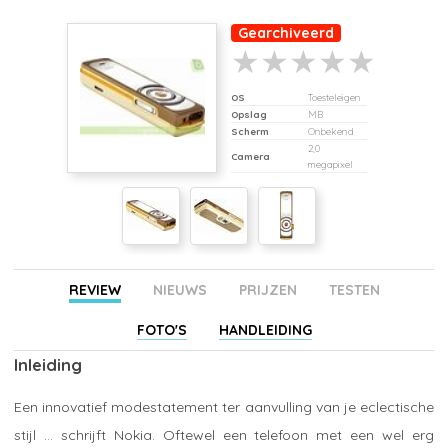
Gearchiveerd
OS
Toesteleigen
Opslag
MB
Scherm
Onbekend
2,0
Camera
megapixel
REVIEW
NIEUWS
PRIJZEN
TESTEN
FOTO'S
HANDLEIDING
Inleiding
Een innovatief modestatement ter aanvulling van je eclectische
stijl ... schrijft Nokia. Oftewel een telefoon met een wel erg