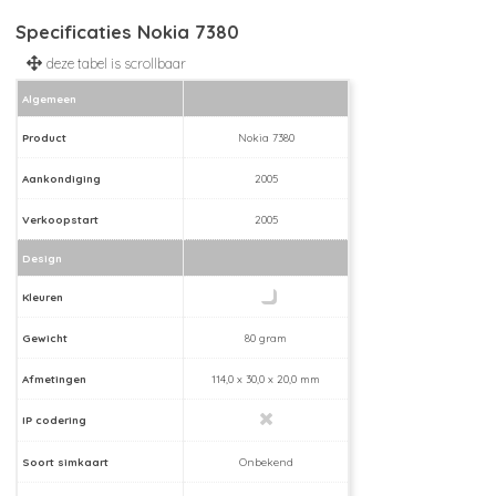
Specificaties Nokia 7380
Algemeen
Product
Nokia 7380
Aankondiging
2005
Verkoopstart
2005
Design
Kleuren
Gewicht
80 gram
Afmetingen
114,0 x 30,0 x 20,0 mm
IP codering
Soort simkaart
Onbekend