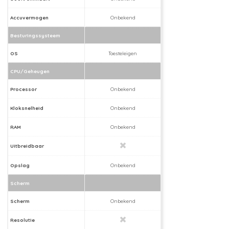
Accuvermogen
Onbekend
Besturingssysteem
OS
Toesteleigen
CPU/Geheugen
Processor
Onbekend
Kloksnelheid
Onbekend
RAM
Onbekend
Uitbreidbaar
Opslag
Onbekend
Scherm
Scherm
Onbekend
Resolutie