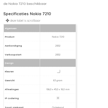
de Nokia 7210 beschikbaar.
Specificaties Nokia 7210
Algemeen
Product
Nokia 7210
Aankondiging
2002
Verkoopstart
2002
Design
Kleuren
Gewicht
83 gram
Afmetingen
106,0 x 45,0 x 18,0 mm
IP codering
Soort simkaart
Onbekend