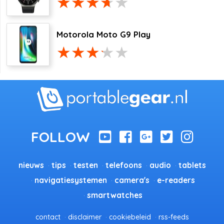
Motorola Moto G9 Play
nieuws
tips
testen
telefoons
audio
tablets
navigatiesystemen
camera's
e-readers
smartwatches
contact
disclaimer
cookiebeleid
rss-feeds