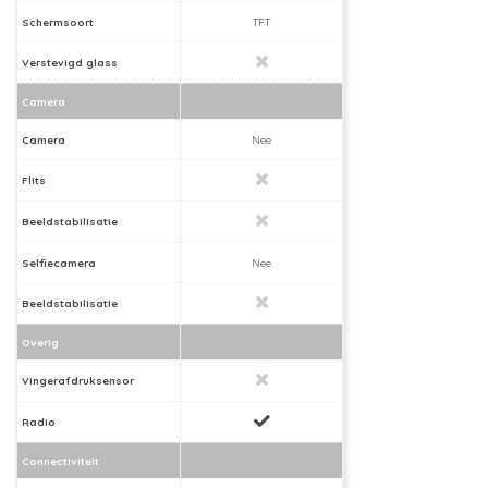
Schermsoort
TFT
Verstevigd glass
Camera
Camera
Nee
Flits
Beeldstabilisatie
Selfiecamera
Nee
Beeldstabilisatie
Overig
Vingerafdruksensor
Radio
Connectiviteit