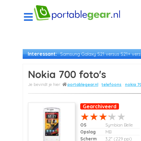
Interessant:
Samsung Galaxy S21 versus S21+ versu
Nokia 700 foto's
portablegear.nl
telefoons
nokia 7
Gearchiveerd
OS
Symbian Belle
Opslag
MB
Scherm
3,2" (229 ppi)