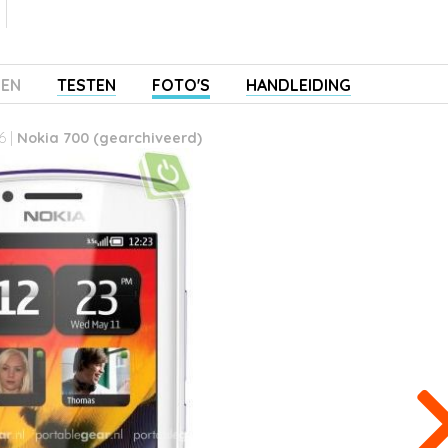
ZEN
TESTEN
FOTO'S
HANDLEIDING
6 |
Nokia 700 (gearchiveerd)