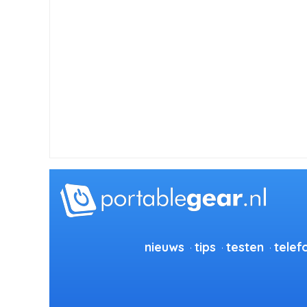
nieuws
tips
testen
telef