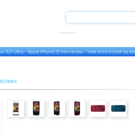
s S21 Ultra
Apple iPhone 12 mini review
Veel extra kosten bij be
00 foto's