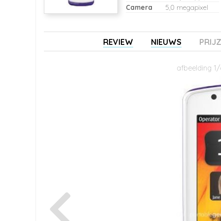
Camera
5,0 megapixel
REVIEW
NIEUWS
PRIJ
afbeelding 1/