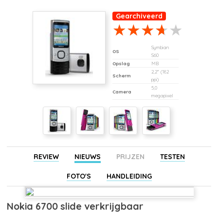
Gearchiveerd
Symbian
OS
S60
Opslag
MB
2,2" (182
Scherm
ppi)
5,0
Camera
megapixel
REVIEW
NIEUWS
PRIJZEN
TESTEN
FOTO'S
HANDLEIDING
Nokia 6700 slide verkrijgbaar