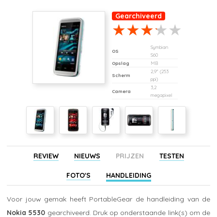
Gearchiveerd
Symbian
OS
S60
Opslag
MB
2,9" (253
Scherm
ppi)
3,2
Camera
megapixel
REVIEW
NIEUWS
PRIJZEN
TESTEN
FOTO'S
HANDLEIDING
Voor jouw gemak heeft PortableGear de handleiding van de
Nokia 5530
gearchiveerd. Druk op onderstaande link(s) om de