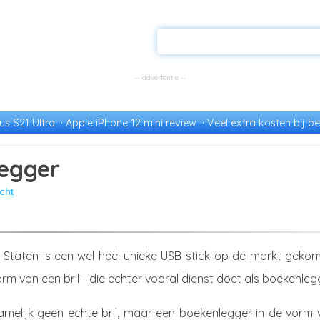
s S21 Ultra
Apple iPhone 12 mini review
Veel extra kosten bij be
legger
cht
 Staten is een wel heel unieke USB-stick op de markt gekom
orm van een bril - die echter vooral dienst doet als boekenleg
namelijk geen echte bril, maar een boekenlegger in de vorm