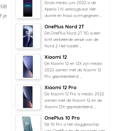
Sinds medio juni 2022 is de
2GB
Xperia 1 IV verkrijgbaar. Het
f je
dunne en fraai vormgegeven ...
OnePlus Nord 2T
De OnePlus Nord 2T 5G is een
licht verbeterde versie van de
Nord 2. Het toestel ...
Xiaomi 12
De Xiaomi 12 en 12X zijn medio
2022 samen met de Xiaomi 12
Pro gepresenteerd. ...
Xiaomi 12 Pro
De Xiaomi 12 Pro is medio 2022
samen met de Xiaomi 12 en de
Xiaomi 12X gepresenteerd. ...
OnePlus 10 Pro
De 10 Pro is het vlaggenschip
van OnePlus en de opvolger van