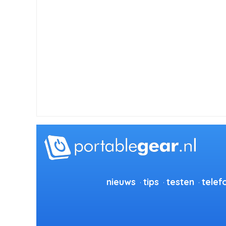
nieuws
tips
testen
telef