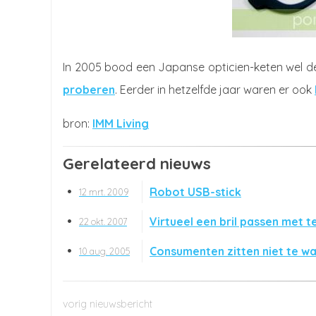
In 2005 bood een Japanse opticien-keten wel d
proberen
. Eerder in hetzelfde jaar waren er ook
IMM Living
Gerelateerd nieuws
Robot USB-stick
12 mrt. 2009
Virtueel een bril passen met t
22 okt. 2007
Consumenten zitten niet te w
10 aug. 2005