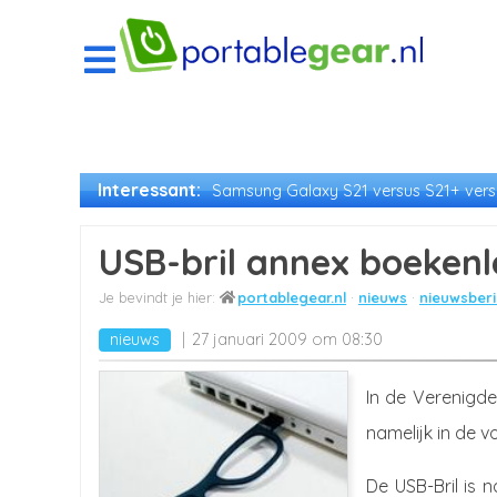
Interessant:
Samsung Galaxy S21 versus S21+ versu
USB-bril annex boeken
portablegear.nl
nieuws
nieuwsberi
nieuws
27 januari 2009 om 08:30
In de Verenigde
namelijk in de v
De USB-Bril is 