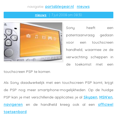
portablegear.nl
nieuws
nieuws
7 juli 2008 om 08:30
Sony heeft een
patentaanvraag gedaan
voor een touchscreen
handheld, waarmee ze de
verwachting scheppen in
de toekomst met een
touchscreen PSP te komen.
Als Sony daadwerkelijk met een touchscreen PSP komt, krijgt
de PSP nog meer smartphone-mogelijkheden. Op de huidge
PSP kan je met verschillende applicaties je al
Skypen
,
MSN'en
,
navigeren
en de handheld kreeg ook al een
officieel
toetsenbord
.