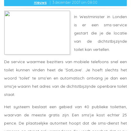
nieuws
3 december 2007 om 08:00
In Westminister in Londen
is er een sms-service
gestart die je de locatie
van de dichtstbijzijnde
toilet kan vertellen.
De service waarmee bezitters van mobiele telefoons snel een
toilet kunnen vinden heet de 'SatLave'. Je hoeft slechts het
woord 'toilet' te sms'en en automatisch ontvang je dan een
sms'je waarin het adres van de dichtstbijzijnde openbare toilet
staat.
Het systeem beslaat een gebied van 40 publieke toiletten,
waarvan de meeste gratis zijn. Een sms'je kost echter 25
pence. De plaatselijke autoriteit hoopt dat de sms-dienst het