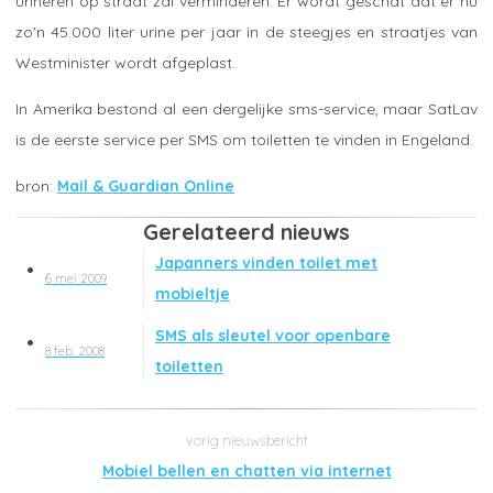
urineren op straat zal verminderen. Er wordt geschat dat er nu
zo'n 45.000 liter urine per jaar in de steegjes en straatjes van
Westminister wordt afgeplast.
In Amerika bestond al een dergelijke sms-service, maar SatLav
is de eerste service per SMS om toiletten te vinden in Engeland.
Mail & Guardian Online
Gerelateerd nieuws
Japanners vinden toilet met
6 mei 2009
mobieltje
SMS als sleutel voor openbare
8 feb. 2008
toiletten
Mobiel bellen en chatten via internet