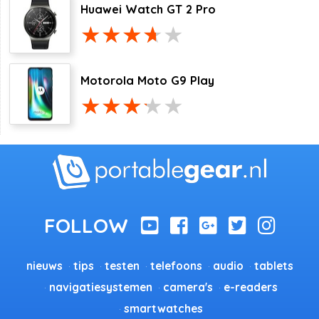
Huawei Watch GT 2 Pro
Motorola Moto G9 Play
nieuws
tips
testen
telefoons
audio
tablets
navigatiesystemen
camera's
e-readers
smartwatches