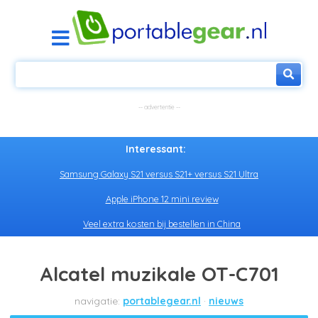
Interessant:
Samsung Galaxy S21 versus S21+ versus S21 Ultra
Apple iPhone 12 mini review
Veel extra kosten bij bestellen in China
Alcatel muzikale OT-C701
portablegear.nl
nieuws