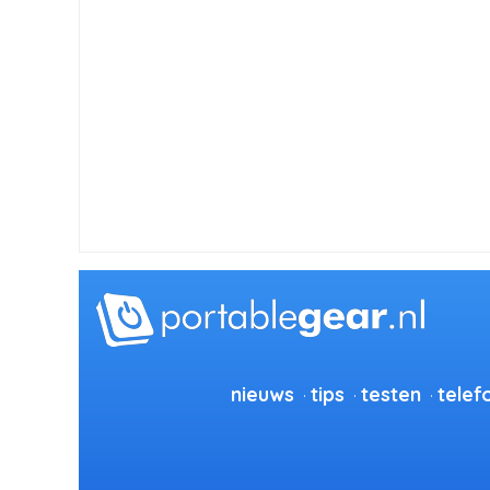
nieuws
tips
testen
telef