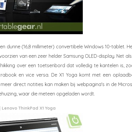
) en dunne (16,8 millimeter) convertibele Windows 10-tablet. He
te voorzien van een zeer helder Samsung OLED-display. Net al
ikking over een toetsenbord dat volledig te kantelen is, z
ultrabook en vice versa. De X1 Yoga komt met een oplaadb
 meer direct notities kan maken bij webpagina's in de Micro
behuizing, waar die meteen opgeladen wordt.
Lenovo ThinkPad X1 Yoga