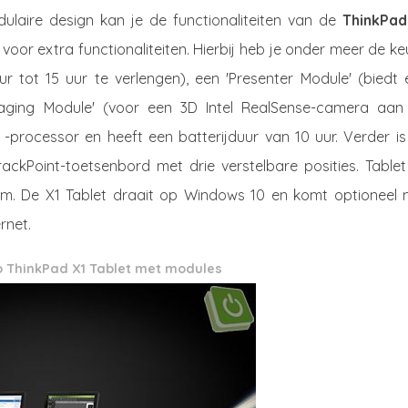
ulaire design kan je de functionaliteiten van de
ThinkPad
voor extra functionaliteiten. Hierbij heb je onder meer de k
ur tot 15 uur te verlengen), een 'Presenter Module' (biedt
maging Module' (voor een 3D Intel RealSense-camera aan
 -processor en heeft een batterijduur van 10 uur. Verder i
ackPoint-toetsenbord met drie verstelbare posities. Tablet
m. De X1 Tablet draait op Windows 10 en komt optioneel 
rnet.
 ThinkPad X1 Tablet met modules