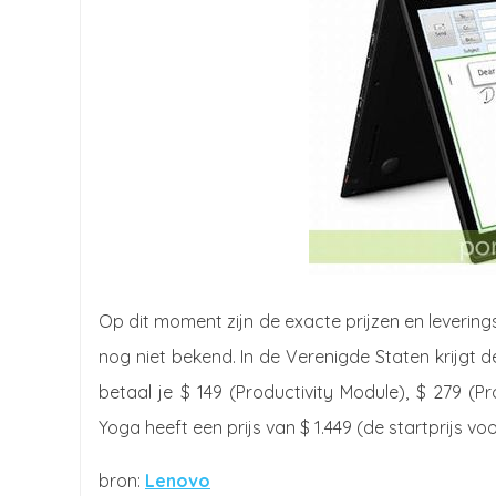
Op dit moment zijn de exacte prijzen en leveri
nog niet bekend. In de Verenigde Staten krijgt d
betaal je $ 149 (Productivity Module), $ 279 (
Yoga heeft een prijs van $ 1.449 (de startprijs
Lenovo