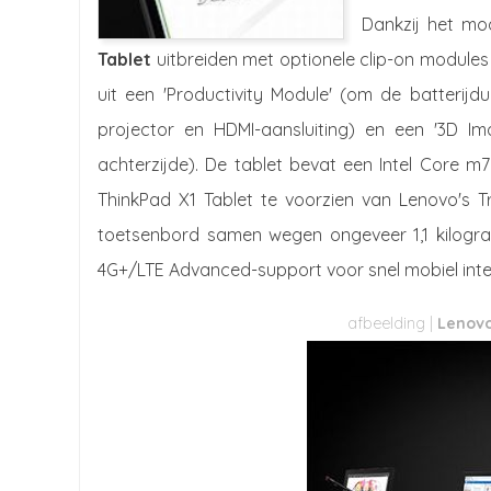
Dankzij het mod
Tablet
uitbreiden met optionele clip-on modules 
uit een 'Productivity Module' (om de batterijdu
projector en HDMI-aansluiting) en een '3D I
achterzijde). De tablet bevat een Intel Core m7
ThinkPad X1 Tablet te voorzien van Lenovo's Tr
toetsenbord samen wegen ongeveer 1,1 kilogra
4G+/LTE Advanced-support voor snel mobiel inte
Lenovo