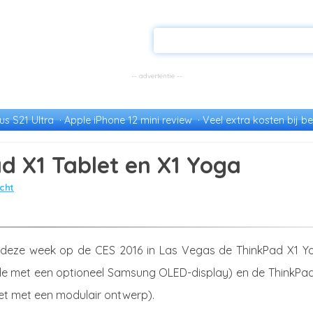
s S21 Ultra
Apple iPhone 12 mini review
Veel extra kosten bij be
d X1 Tablet en X1 Yoga
cht
 deze week op de CES 2016 in Las Vegas de ThinkPad X1 Y
le met een optioneel Samsung OLED-display) en de ThinkPad
let met een modulair ontwerp).