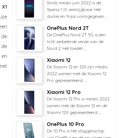
Sinds medio juni 2022 is de
 X1
Xperia 1 IV verkrijgbaar. Het
euze
dunne en fraai vormgegeven ...
 een
OnePlus Nord 2T
De OnePlus Nord 2T 5G is een
 de
licht verbeterde versie van de
s de
Nord 2. Het toestel ...
 en
Xiaomi 12
met
De Xiaomi 12 en 12X zijn medio
2022 samen met de Xiaomi 12
Pro gepresenteerd. ...
Xiaomi 12 Pro
De Xiaomi 12 Pro is medio 2022
samen met de Xiaomi 12 en de
Xiaomi 12X gepresenteerd. ...
OnePlus 10 Pro
De 10 Pro is het vlaggenschip
van OnePlus en de opvolger van