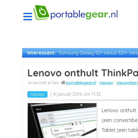
Interessant:
Samsung Galaxy S21 versus S21+ versu
Lenovo onthult ThinkPa
portablegear.nl
nieuws
nieuwsberi
nieuws
4 januari 2016 om 11:32
Lenovo onthult
(een convertibe
Tablet (een tab