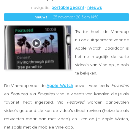
portablegear.nl
nieuws
nieuws
25 november 2015 om 14:50
Twitter heeft de Vine-app
nu ook uitgebracht voor de
Apple Watch. Daardoor is
het nu mogelijk de korte
video's van Vine op je pols
te bekijken.
De Vine-app voor de
Apple Watch
bevat twee feeds:
Favorites
en
Featured
. Via
Favorites
vind je video's van kanalen die je als
favoriet hebt ingesteld. Via
Featured
worden aanbevolen
video's getoond. Je kan de video's direct revinen (hetzelfde als
retweeten maar dan met video) en liken op je Apple Watch,
net zoals met de mobiele Vine-app.