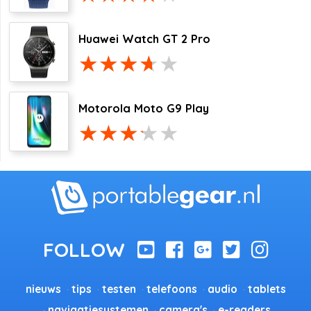
Huawei Watch GT 2 Pro
Motorola Moto G9 Play
nieuws
tips
testen
telefoons
audio
tablets
navigatiesystemen
camera's
e-readers