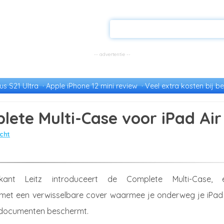
s S21 Ultra
Apple iPhone 12 mini review
Veel extra kosten bij be
lete Multi-Case voor iPad Air
cht
rikant Leitz introduceert de Complete Multi-Case, 
et een verwisselbare cover waarmee je onderweg je iPad 
e documenten beschermt.