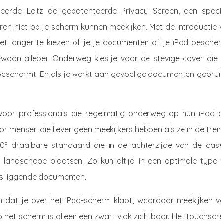
ceerde Leitz de gepatenteerde Privacy Screen, een speci
ren niet op je scherm kunnen meekijken. Met de introductie 
iet langer te kiezen of je je documenten of je iPad bescher
woon allebei. Onderweg kies je voor de stevige cover die 
eschermt. En als je werkt aan gevoelige documenten gebruik
t voor professionals die regelmatig onderweg op hun iPad 
 mensen die liever geen meekijkers hebben als ze in de trei
80° draaibare standaard die in de achterzijde van de case
s landschape plaatsen. Zo kun altijd in een optimale type-
ls liggende documenten.
m dat je over het iPad-scherm klapt, waardoor meekijken v
p het scherm is alleen een zwart vlak zichtbaar. Het touchsc