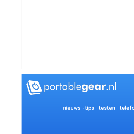
nieuws
tips
testen
telef