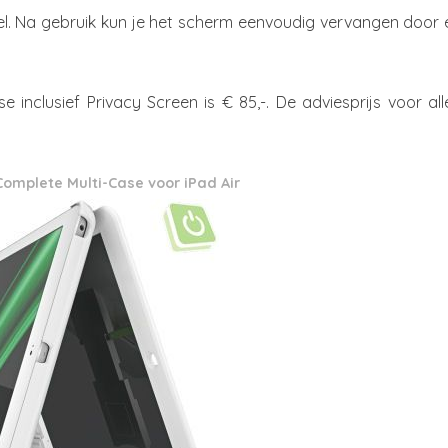
ioneel. Na gebruik kun je het scherm eenvoudig vervangen door
 inclusief Privacy Screen is € 85,-. De adviesprijs voor al
Complete Multi-Case voor iPad Air