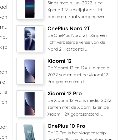
Sinds medio juni 2022 is de
aal
Xperia 1 IV verkrijgbaar. Het
van
dunne en fraai vormgegeven ...
mt.
OnePlus Nord 2T
De OnePlus Nord 2T 5G is een
het
licht verbeterde versie van de
 je
Nord 2. Het toestel ...
Xiaomi 12
De Xiaomi 12 en 12X zijn medio
aan
2022 samen met de Xiaomi 12
n of
Pro gepresenteerd. ...
 is
Xiaomi 12 Pro
De Xiaomi 12 Pro is medio 2022
 en
samen met de Xiaomi 12 en de
Xiaomi 12X gepresenteerd. ...
OnePlus 10 Pro
oor
De 10 Pro is het vlaggenschip
reen
van OnePlus en de opvolger van