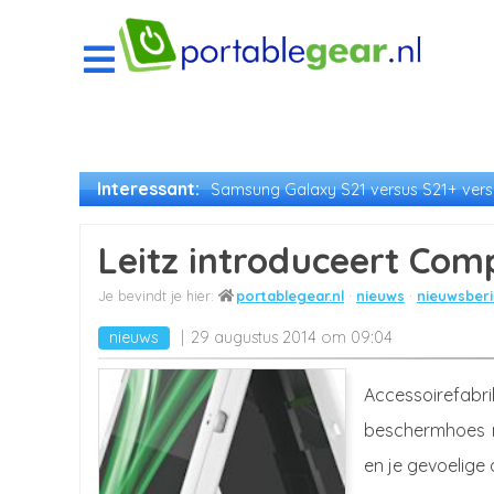
Interessant:
Samsung Galaxy S21 versus S21+ versu
Leitz introduceert Comp
portablegear.nl
nieuws
nieuwsberi
nieuws
29 augustus 2014 om 09:04
Accessoirefab
beschermhoes m
en je gevoelig