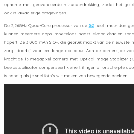
opname met geavanceerde ruisonderdrukking, zodat het gelui
ook in lawaaierige omgevingen.
De 2,26GHz Quad-Core processor van de
G2
heeft meer dan ge
kunnen meerdere apps moeiteloos naast elkaar draaien zonde
hapert. De 3.000 mAh SIO+, die gebruik maakt van de nieuwste in
zorgt daarbij voor een lange accuduur. Aan de achterzijde van
krachtige 13-megapixel camera met Optical Image Stabilizer (O
beeldstabilisator compenseert kleine trillingen of onscherpte door 
is handig als je snel foto's wilt maken van bewegende beelden.