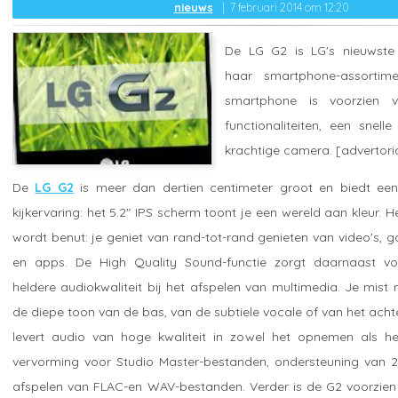
nieuws
7 februari 2014 om 12:20
De LG G2 is LG's nieuwste
haar smartphone-assortime
smartphone is voorzien 
functionaliteiten, een snel
krachtige camera. [advertori
De
LG G2
is meer dan dertien centimeter groot en biedt een
kijkervaring: het 5.2" IPS scherm toont je een wereld aan kleur. 
wordt benut: je geniet van rand-tot-rand genieten van video's, 
en apps. De High Quality Sound-functie zorgt daarnaast vo
heldere audiokwaliteit bij het afspelen van multimedia. Je mist 
de diepe toon van de bas, van de subtiele vocale of van het ach
levert audio van hoge kwaliteit in zowel het opnemen als het
vervorming voor Studio Master-bestanden, ondersteuning van 24-
afspelen van FLAC-en WAV-bestanden. Verder is de G2 voorzie