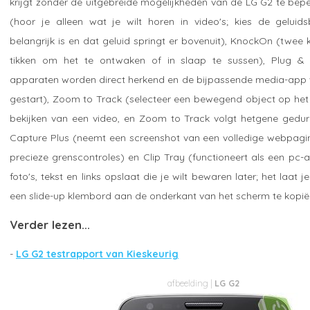
krijgt zonder de uitgebreide mogelijkheden van de LG G2 te bep
(hoor je alleen wat je wilt horen in video's; kies de geluid
belangrijk is en dat geluid springt er bovenuit), KnockOn (twee
tikken om het te ontwaken of in slaap te sussen), Plug &
apparaten worden direct herkend en de bijpassende media-app
gestart), Zoom to Track (selecteer een bewegend object op het 
bekijken van een video, en Zoom to Track volgt hetgene gedure
Capture Plus (neemt een screenshot van een volledige webpag
precieze grenscontroles) en Clip Tray (functioneert als een pc-
foto's, tekst en links opslaat die je wilt bewaren later; het laat 
een slide-up klembord aan de onderkant van het scherm te kopië
Verder lezen...
-
LG G2 testrapport van Kieskeurig
LG G2