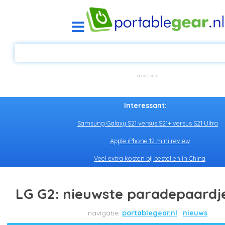
Interessant:
Samsung Galaxy S21 versus S21+ versus S21 Ultra
Apple iPhone 12 mini review
Veel extra kosten bij bestellen in China
LG G2: nieuwste paradepaardj
portablegear.nl
nieuws