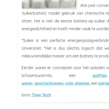
drie jaar conve
'suikerbatterij' maakt gebruik van chemische rea
zitten. Het is niet de eerste batterij-op-suike
energiedichtheid en hoeft minder vaak te worden
"Suiker is een perfecte energieopslagverbind
Universiteit. "Het is dus slechts logisch dat
milieuvriendelijke manier om een batterij te prod
Eerder waren er concepten voor het opladen v
lichaamswarmte, een
golftas
water
,
sportschoenen
,
cola
,
planten
, een
parap
Time Tech