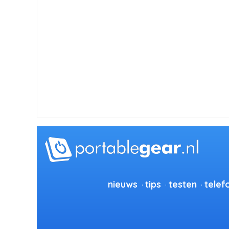
nieuws
tips
testen
telef