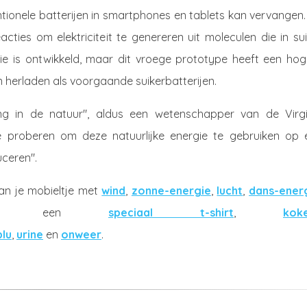
ntionele batterijen in smartphones en tablets kan vervangen
cties om elektriciteit te genereren uit moleculen die in su
r die is ontwikkeld, maar dit vroege prototype heeft een ho
 herladen als voorgaande suikerbatterijen.
ing in de natuur", aldus een wetenschapper van de Virgi
 we proberen om deze natuurlijke energie te gebruiken op 
uceren".
an je mobieltje met
wind
,
zonne-energie
,
lucht
,
dans-ener
, een
speciaal t-shirt
,
kok
lu
,
urine
en
onweer
.