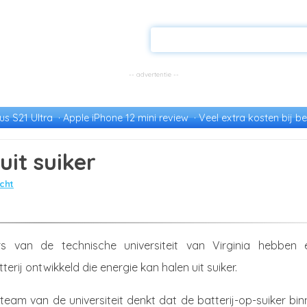
s S21 Ultra
Apple iPhone 12 mini review
Veel extra kosten bij be
uit suiker
cht
s van de technische universiteit van Virginia hebben 
rij ontwikkeld die energie kan halen uit suiker.
eam van de universiteit denkt dat de batterij-op-suiker bi