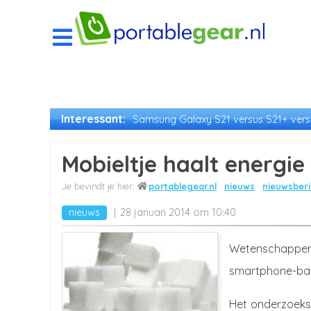
Interessant:
Samsung Galaxy S21 versus S21+ versu
Mobieltje haalt energie 
portablegear.nl
nieuws
nieuwsberi
nieuws
28 januari 2014 om 10:40
Wetenschapper
smartphone-batte
Het onderzoekst