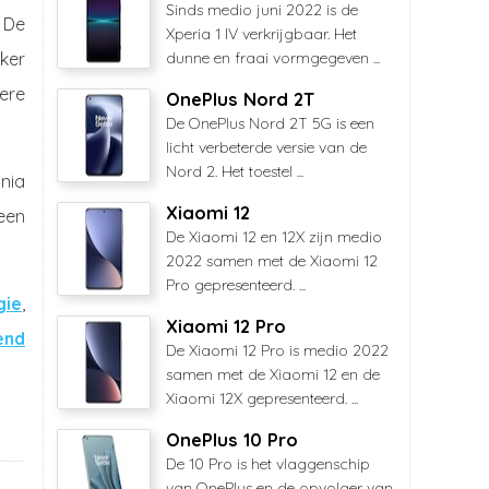
Sinds medio juni 2022 is de
. De
Xperia 1 IV verkrijgbaar. Het
iker
dunne en fraai vormgegeven ...
gere
OnePlus Nord 2T
De OnePlus Nord 2T 5G is een
licht verbeterde versie van de
Nord 2. Het toestel ...
nia
Xiaomi 12
een
De Xiaomi 12 en 12X zijn medio
2022 samen met de Xiaomi 12
Pro gepresenteerd. ...
gie
,
Xiaomi 12 Pro
end
De Xiaomi 12 Pro is medio 2022
samen met de Xiaomi 12 en de
Xiaomi 12X gepresenteerd. ...
OnePlus 10 Pro
De 10 Pro is het vlaggenschip
van OnePlus en de opvolger van