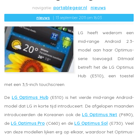
portablegear.nl
nieuws
nieuws
13 september 2011 om 16:03
LG heeft wederom een
mid-range Android 2.3-
model aan haar Optimus-
serie toevoegd. Ditmaal
betreft het de LG Optimus
Hub (E510), een toestel
met een 3,5-inch touchscreen.
De
LG Optimus Hub
(E510) is het vierde mid-range Android-
model dat LG in korte tijd introduceert. De afgelopen maanden
introduceerden de Koreanen ook de
LG Optimus Net
(P690),
de
LG Optimus Pro
(C660) en de
LG Optimus Sol
(E730). Veel
van deze modellen lijken erg op elkaar, waardoor het Optimus-