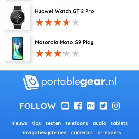
Huawei Watch GT 2 Pro
Motorola Moto G9 Play
nieuws
tips
testen
telefoons
audio
tablets
navigatiesystemen
camera's
e-readers