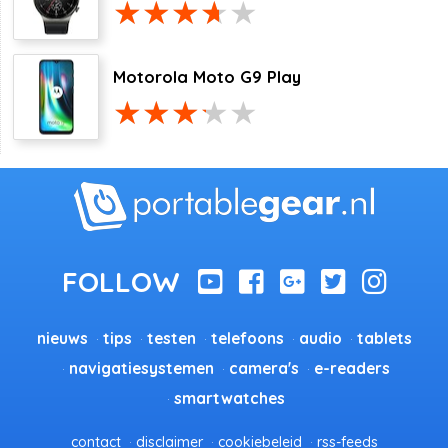
Motorola Moto G9 Play
nieuws
tips
testen
telefoons
audio
tablets
navigatiesystemen
camera's
e-readers
smartwatches
contact
disclaimer
cookiebeleid
rss-feeds