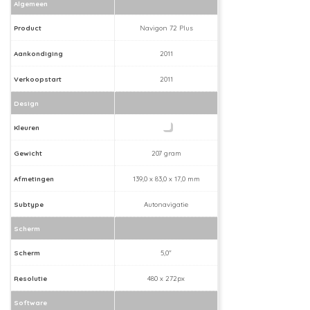
Algemeen
Product
Navigon 72 Plus
Aankondiging
2011
Verkoopstart
2011
Design
Kleuren
Gewicht
207 gram
Afmetingen
139,0 x 83,0 x 17,0 mm
Subtype
Autonavigatie
Scherm
Scherm
5,0"
Resolutie
480 x 272px
Software