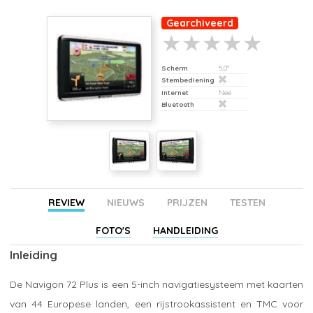
Gearchiveerd
Scherm
5,0"
Stembediening
Internet
Nee
Bluetooth
REVIEW
NIEUWS
PRIJZEN
TESTEN
FOTO'S
HANDLEIDING
Inleiding
De Navigon 72 Plus is een 5-inch navigatiesysteem met kaarten
van 44 Europese landen, een rijstrookassistent en TMC voor