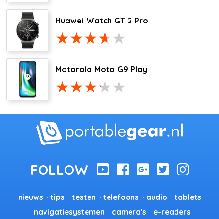
Huawei Watch GT 2 Pro
Motorola Moto G9 Play
nieuws
tips
testen
telefoons
audio
tablets
navigatiesystemen
camera's
e-readers