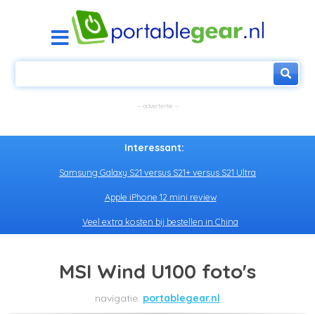
Interessant:
Samsung Galaxy S21 versus S21+ versus S21 Ultra
Apple iPhone 12 mini review
Veel extra kosten bij bestellen in China
MSI Wind U100 foto's
portablegear.nl