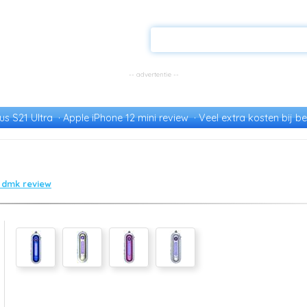
s S21 Ultra
Apple iPhone 12 mini review
Veel extra kosten bij be
 dmk review