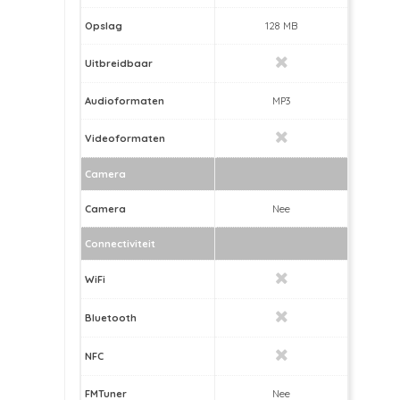
Opslag
128 MB
Uitbreidbaar
Audioformaten
MP3
Videoformaten
Camera
Camera
Nee
Connectiviteit
WiFi
Bluetooth
NFC
FMTuner
Nee