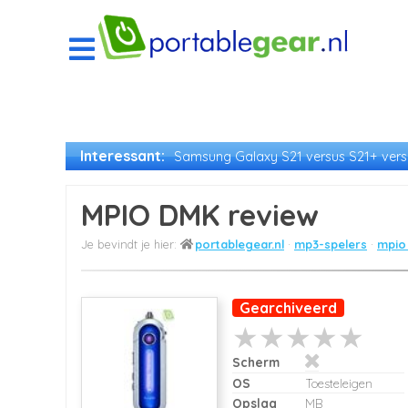
Interessant:
Samsung Galaxy S21 versus S21+ versu
MPIO DMK review
portablegear.nl
mp3-spelers
mpio
Gearchiveerd
Scherm
OS
Toesteleigen
Opslag
MB