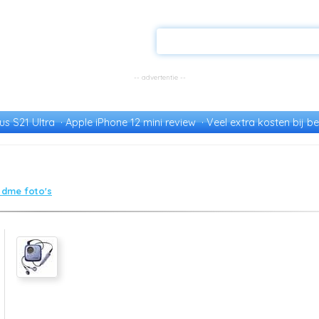
s S21 Ultra
Apple iPhone 12 mini review
Veel extra kosten bij be
 dme foto's