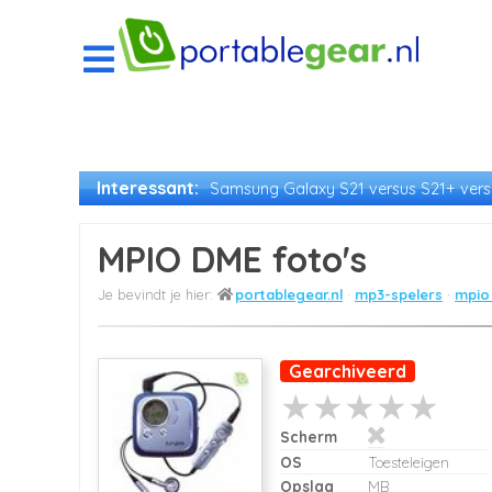
Interessant:
Samsung Galaxy S21 versus S21+ versu
MPIO DME foto's
portablegear.nl
mp3-spelers
mpio
Gearchiveerd
Scherm
OS
Toesteleigen
Opslag
MB