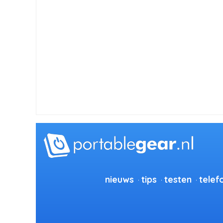
nieuws
tips
testen
telef