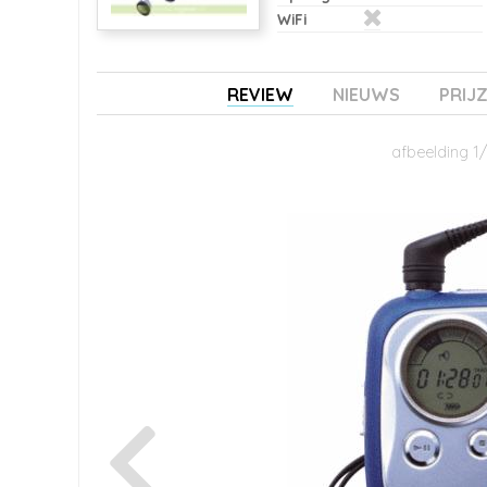
WiFi
REVIEW
NIEUWS
PRIJ
afbeelding 1/