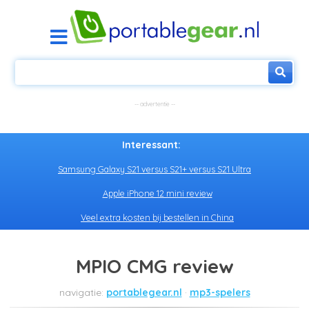
Interessant:
Samsung Galaxy S21 versus S21+ versus S21 Ultra
Apple iPhone 12 mini review
Veel extra kosten bij bestellen in China
MPIO CMG review
portablegear.nl
mp3-spelers