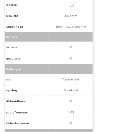
Kleuren
Gewicht
230 gram
Afmetingen
150,0 x 130,0 x 26,0 mm
Scherm
Scherm
Resolutie
Geheugen
OS
Toesteleigen
Opslag
Onbekend
Uitbreidbaar
Audioformaten
MP3
Videoformaten