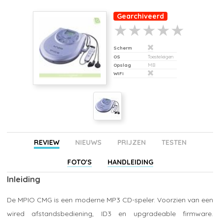
Gearchiveerd
Scherm
OS
Toesteleigen
Opslag
MB
WiFi
REVIEW
NIEUWS
PRIJZEN
TESTEN
FOTO'S
HANDLEIDING
Inleiding
De MPIO CMG is een moderne MP3 CD-speler. Voorzien van een
wired afstandsbediening, ID3 en upgradeable firmware.