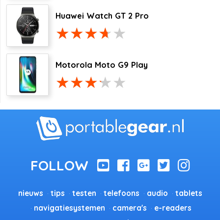
Huawei Watch GT 2 Pro
Motorola Moto G9 Play
nieuws
tips
testen
telefoons
audio
tablets
navigatiesystemen
camera's
e-readers