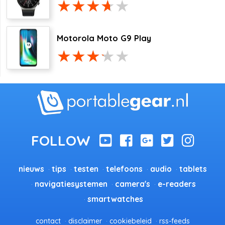
Motorola Moto G9 Play
nieuws
tips
testen
telefoons
audio
tablets
navigatiesystemen
camera's
e-readers
smartwatches
contact
disclaimer
cookiebeleid
rss-feeds