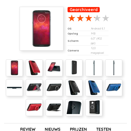
Gearchiveerd
OS
Android 8.1
Opslag
MB
6,0" (402
Scherm
ppi)
12,0
Camera
megapixel
REVIEW
NIEUWS
PRIJZEN
TESTEN