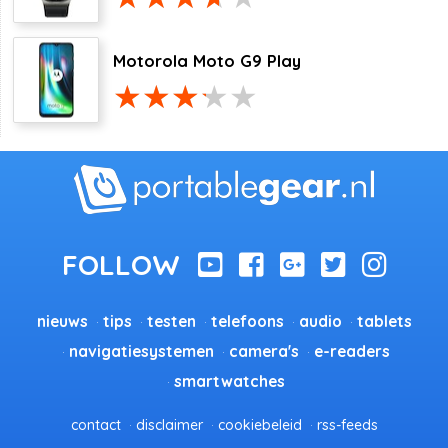
Motorola Moto G9 Play
nieuws
tips
testen
telefoons
audio
tablets
navigatiesystemen
camera's
e-readers
smartwatches
contact
disclaimer
cookiebeleid
rss-feeds