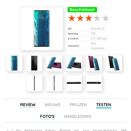
Beschikbaar
OS
Android 10
Opslag
MB
Scherm
6,7" (385 ppi)
64,0
Camera
megapixel
REVIEW
NIEUWS
PRIJZEN
TESTEN
FOTO'S
HANDLEIDING
De Motorola Edge draait op een Snapdragon 765