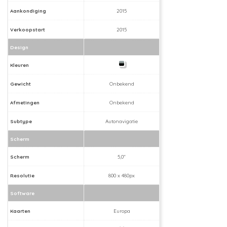
Aankondiging
2015
Verkoopstart
2015
Design
Kleuren
Gewicht
Onbekend
Afmetingen
Onbekend
Subtype
Autonavigatie
Scherm
Scherm
5,0"
Resolutie
800 x 480px
Software
Kaarten
Europa