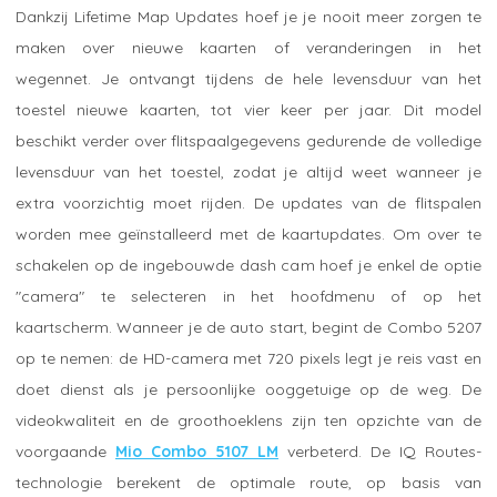
Dankzij Lifetime Map Updates hoef je je nooit meer zorgen te
maken over nieuwe kaarten of veranderingen in het
wegennet. Je ontvangt tijdens de hele levensduur van het
toestel nieuwe kaarten, tot vier keer per jaar. Dit model
beschikt verder over flitspaalgegevens gedurende de volledige
levensduur van het toestel, zodat je altijd weet wanneer je
extra voorzichtig moet rijden. De updates van de flitspalen
worden mee geïnstalleerd met de kaartupdates. Om over te
schakelen op de ingebouwde dash cam hoef je enkel de optie
"camera" te selecteren in het hoofdmenu of op het
kaartscherm. Wanneer je de auto start, begint de Combo 5207
op te nemen: de HD-camera met 720 pixels legt je reis vast en
doet dienst als je persoonlijke ooggetuige op de weg. De
videokwaliteit en de groothoeklens zijn ten opzichte van de
voorgaande
Mio Combo 5107 LM
verbeterd. De IQ Routes-
technologie berekent de optimale route, op basis van