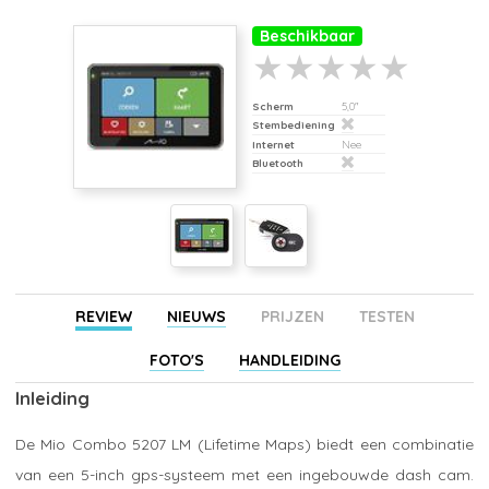
Beschikbaar
Scherm
5,0"
Stembediening
Internet
Nee
Bluetooth
REVIEW
NIEUWS
PRIJZEN
TESTEN
FOTO'S
HANDLEIDING
Inleiding
De Mio Combo 5207 LM (Lifetime Maps) biedt een combinatie
van een 5-inch gps-systeem met een ingebouwde dash cam.