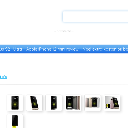
s S21 Ultra
Apple iPhone 12 mini review
Veel extra kosten bij be
to's