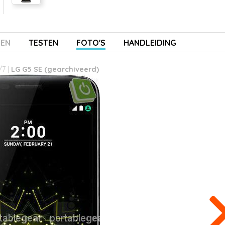
ZEN
TESTEN
FOTO'S
HANDLEIDING
/7 |
LG G5 SE (gearchiveerd)