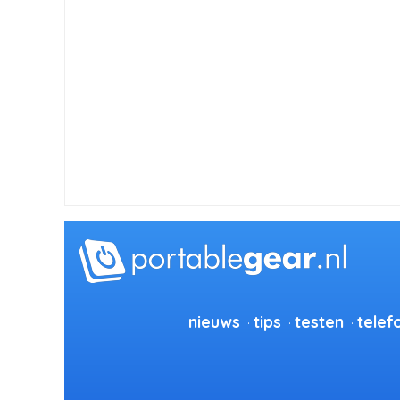
nieuws
tips
testen
telef