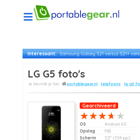
Interessant:
Samsung Galaxy S21 versus S21+ versu
LG G5 foto's
portablegear.nl
telefoons
lg g5 fo
Gearchiveerd
OS
Android 6.0
Opslag
MB
Scherm
5,3" (554 ppi)