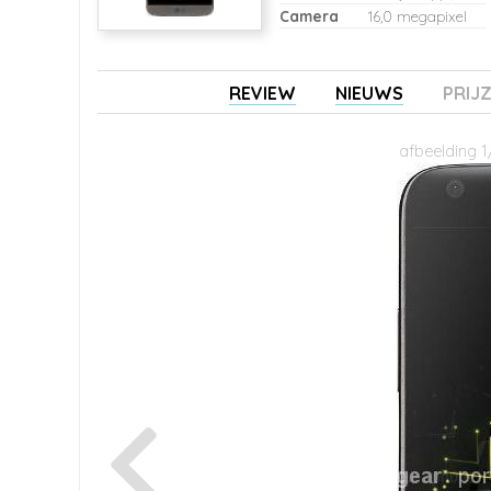
Camera
16,0 megapixel
REVIEW
NIEUWS
PRIJ
afbeelding 1