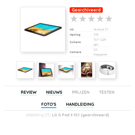
Gearchiveerd
OS
Android 5.1
Opslag
MB
10,1" (224
Scherm
ppi)
5,0
Camera
megapixel
REVIEW
NIEUWS
PRIJZEN
TESTEN
FOTO'S
HANDLEIDING
afbeelding 1/5 |
LG G Pad II 10.1 (gearchiveerd)