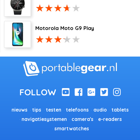
Motorola Moto G9 Play
nieuws
tips
testen
telefoons
audio
tablets
navigatiesystemen
camera's
e-readers
smartwatches