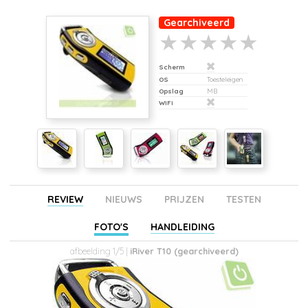
Gearchiveerd
Scherm
OS
Toesteleigen
Opslag
MB
WiFi
REVIEW
NIEUWS
PRIJZEN
TESTEN
FOTO'S
HANDLEIDING
afbeelding 1/5 |
iRiver T10 (gearchiveerd)