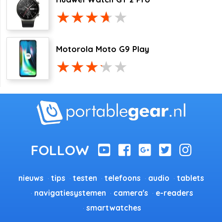
Motorola Moto G9 Play
nieuws
tips
testen
telefoons
audio
tablets
navigatiesystemen
camera's
e-readers
smartwatches