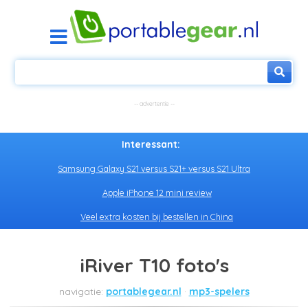
Interessant:
Samsung Galaxy S21 versus S21+ versus S21 Ultra
Apple iPhone 12 mini review
Veel extra kosten bij bestellen in China
iRiver T10 foto's
portablegear.nl
mp3-spelers