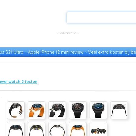
s S21 Ultra
Apple iPhone 12 mini review
Veel extra kosten bij be
wei watch 2 testen