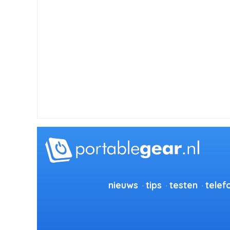
nieuws
tips
testen
telef