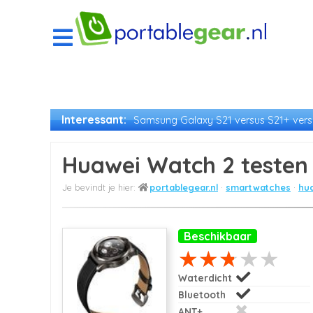
Interessant:
Samsung Galaxy S21 versus S21+ versu
Huawei Watch 2 testen
portablegear.nl
smartwatches
hua
Beschikbaar
Waterdicht
Bluetooth
ANT+