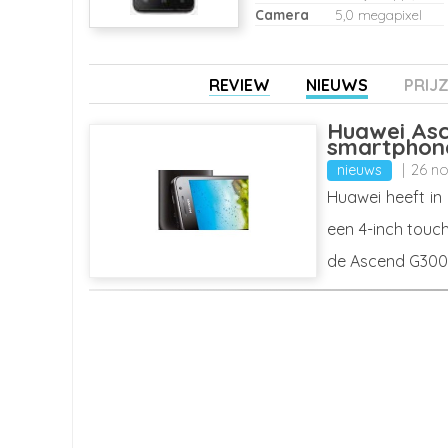
Camera
5,0 megapixel
REVIEW
NIEUWS
PRIJ
Huawei Asc
smartphon
nieuws
26 n
Huawei heeft in
een 4-inch touch
de Ascend G300