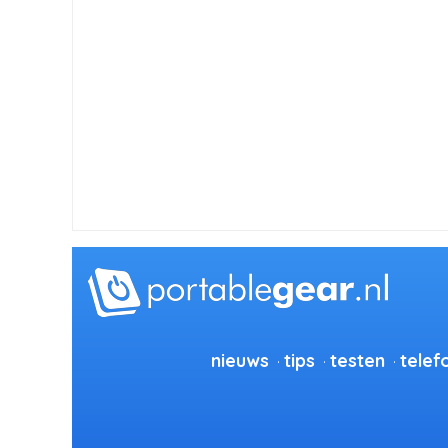
nieuws
tips
testen
telef