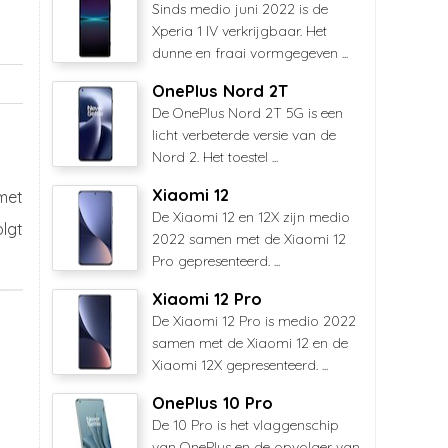
Sinds medio juni 2022 is de
Xperia 1 IV verkrijgbaar. Het
dunne en fraai vormgegeven ...
OnePlus Nord 2T
De OnePlus Nord 2T 5G is een
licht verbeterde versie van de
Nord 2. Het toestel ...
Xiaomi 12
met
De Xiaomi 12 en 12X zijn medio
olgt
2022 samen met de Xiaomi 12
Pro gepresenteerd. ...
Xiaomi 12 Pro
De Xiaomi 12 Pro is medio 2022
samen met de Xiaomi 12 en de
Xiaomi 12X gepresenteerd. ...
OnePlus 10 Pro
De 10 Pro is het vlaggenschip
van OnePlus en de opvolger van