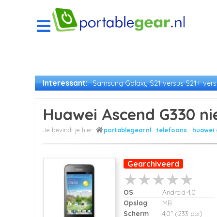
Interessant:
Samsung Galaxy S21 versus S21+ versu
Huawei Ascend G330 ni
portablegear.nl
telefoons
huawei 
Gearchiveerd
OS
Android 4.0
Opslag
MB
Scherm
4,0" (233 ppi)