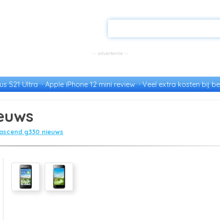
s S21 Ultra
Apple iPhone 12 mini review
Veel extra kosten bij be
euws
ascend g330 nieuws