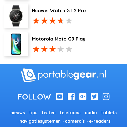
Huawei Watch GT 2 Pro
Motorola Moto G9 Play
nieuws
tips
testen
telefoons
audio
tablets
navigatiesystemen
camera's
e-readers