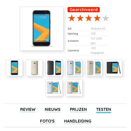
Gearchiveerd
OS
Android 6.0
Opslag
MB
5,2" (565
Scherm
ppi)
12,0
Camera
megapixel
REVIEW
NIEUWS
PRIJZEN
TESTEN
FOTO'S
HANDLEIDING