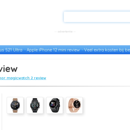
s S21 Ultra
Apple iPhone 12 mini review
Veel extra kosten bij be
view
nor magicwatch 2 review