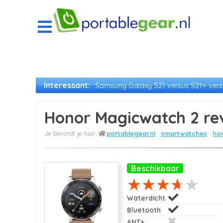
Interessant:
Samsung Galaxy S21 versus S21+ versu
Honor Magicwatch 2 re
portablegear.nl
smartwatches
ho
Beschikbaar
Waterdicht
Bluetooth
ANT+