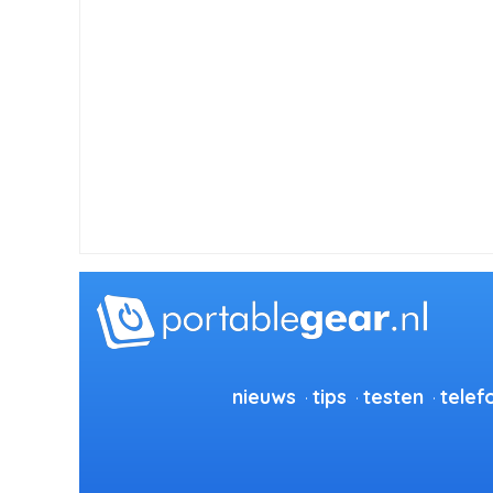
nieuws
tips
testen
telef