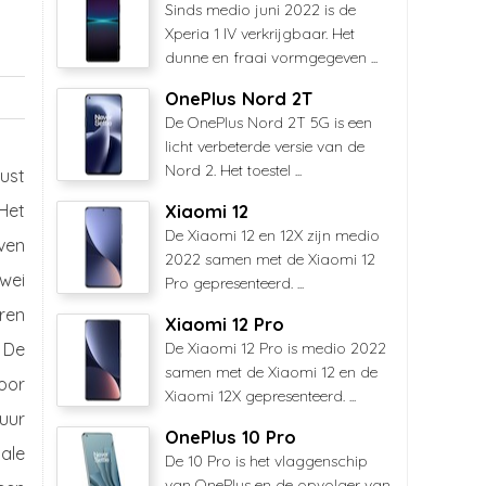
Sinds medio juni 2022 is de
Xperia 1 IV verkrijgbaar. Het
dunne en fraai vormgegeven ...
OnePlus Nord 2T
De OnePlus Nord 2T 5G is een
licht verbeterde versie van de
Nord 2. Het toestel ...
ust
Het
Xiaomi 12
De Xiaomi 12 en 12X zijn medio
ven
2022 samen met de Xiaomi 12
wei
Pro gepresenteerd. ...
ren
Xiaomi 12 Pro
 De
De Xiaomi 12 Pro is medio 2022
samen met de Xiaomi 12 en de
oor
Xiaomi 12X gepresenteerd. ...
uur
OnePlus 10 Pro
ale
De 10 Pro is het vlaggenschip
van OnePlus en de opvolger van