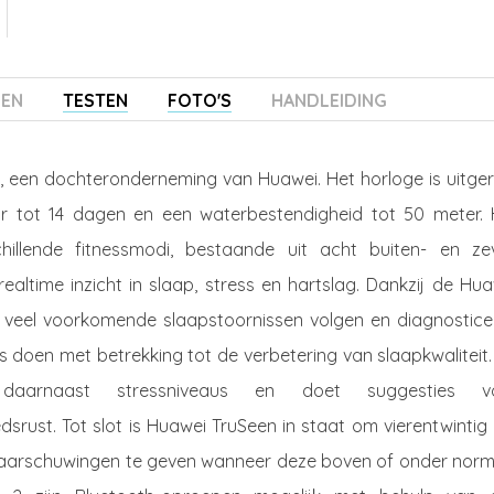
ZEN
TESTEN
FOTO'S
HANDLEIDING
 een dochteronderneming van Huawei. Het horloge is uitger
uur tot 14 dagen en een waterbestendigheid tot 50 meter. 
chillende fitnessmodi, bestaande uit acht buiten- en ze
altime inzicht in slaap, stress en hartslag. Dankzij de Hua
s veel voorkomende slaapstoornissen volgen en diagnostice
oen met betrekking tot de verbetering van slaapkwaliteit.
t daarnaast stressniveaus en doet suggesties v
ust. Tot slot is Huawei TruSeen in staat om vierentwintig 
 waarschuwingen te geven wanneer deze boven of onder norm