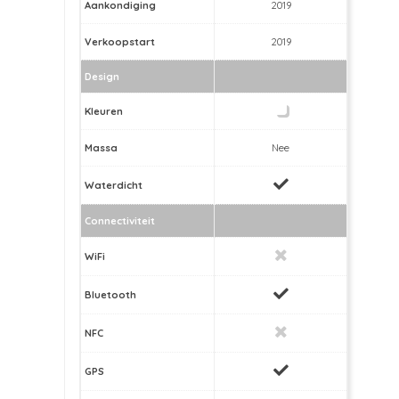
Aankondiging
2019
Verkoopstart
2019
Design
Kleuren
Massa
Nee
Waterdicht
Connectiviteit
WiFi
Bluetooth
NFC
GPS