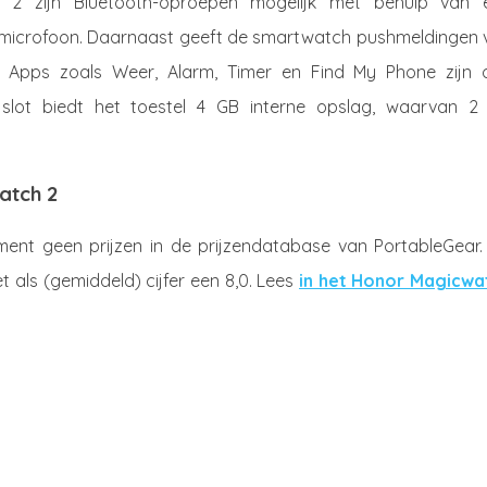
 2 zijn Bluetooth-oproepen mogelijk met behulp van 
n microfoon. Daarnaast geeft de smartwatch pushmeldingen 
s. Apps zoals Weer, Alarm, Timer en Find My Phone zijn 
 slot biedt het toestel 4 GB interne opslag, waarvan 2
atch 2
nt geen prijzen in de prijzendatabase van PortableGear.
 als (gemiddeld) cijfer een 8,0. Lees
in het Honor Magicwa