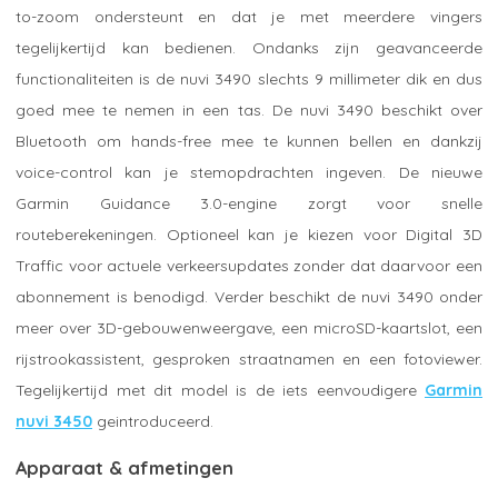
to-zoom ondersteunt en dat je met meerdere vingers
tegelijkertijd kan bedienen. Ondanks zijn geavanceerde
functionaliteiten is de nuvi 3490 slechts 9 millimeter dik en dus
goed mee te nemen in een tas. De nuvi 3490 beschikt over
Bluetooth om hands-free mee te kunnen bellen en dankzij
voice-control kan je stemopdrachten ingeven. De nieuwe
Garmin Guidance 3.0-engine zorgt voor snelle
routeberekeningen. Optioneel kan je kiezen voor Digital 3D
Traffic voor actuele verkeersupdates zonder dat daarvoor een
abonnement is benodigd. Verder beschikt de nuvi 3490 onder
meer over 3D-gebouwenweergave, een microSD-kaartslot, een
rijstrookassistent, gesproken straatnamen en een fotoviewer.
Tegelijkertijd met dit model is de iets eenvoudigere
Garmin
nuvi 3450
geintroduceerd.
Apparaat & afmetingen