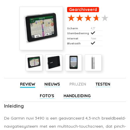
Gearchiveerd
Scherm
4,3"
Stembediening
Internet
Nee
Bluetooth
REVIEW
NIEUWS
PRIJZEN
TESTEN
FOTO'S
HANDLEIDING
Inleiding
De Garmin nuvi 3490 is een geavanceerd 4,3-inch breeldbeeld-
navigatiesysteem met een multitouch-touchscreen, dat pinch-