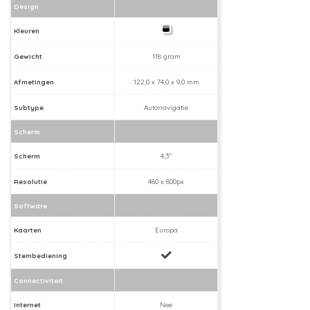
Design
Kleuren
Gewicht
118 gram
Afmetingen
122,0 x 74,0 x 9,0 mm
Subtype
Autonavigatie
Scherm
Scherm
4,3"
Resolutie
480 x 800px
Software
Kaarten
Europa
Stembediening
Connectiviteit
Internet
Nee