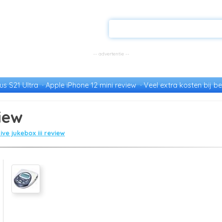
s S21 Ultra
Apple iPhone 12 mini review
Veel extra kosten bij be
view
ive jukebox iii review