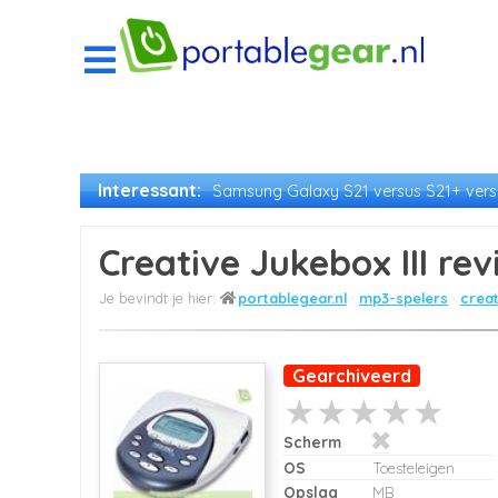
Interessant:
Samsung Galaxy S21 versus S21+ versu
Creative Jukebox III re
portablegear.nl
mp3-spelers
creat
Gearchiveerd
Scherm
OS
Toesteleigen
Opslag
MB