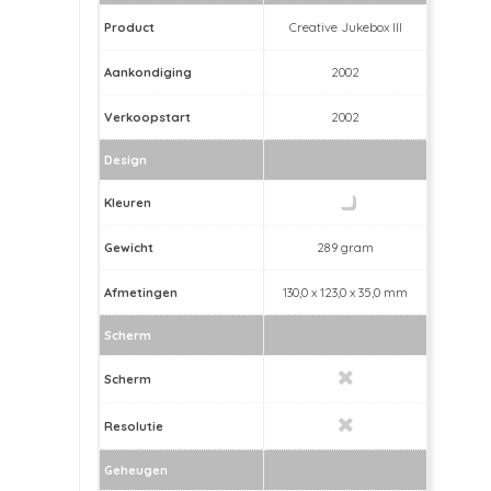
Product
Creative Jukebox III
Aankondiging
2002
Verkoopstart
2002
Design
Kleuren
Gewicht
289 gram
Afmetingen
130,0 x 123,0 x 35,0 mm
Scherm
Scherm
Resolutie
Geheugen