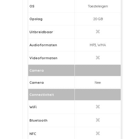
OS
Toesteleigen
Opslag
20 GB
Uitbreidbaar
Audioformaten
MP3, WMA
Videoformaten
Camera
Camera
Nee
Connectiviteit
WiFi
Bluetooth
NFC