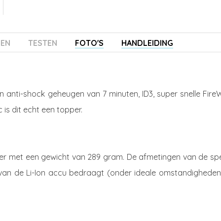
ZEN
TESTEN
FOTO'S
HANDLEIDING
 anti-shock geheugen van 7 minuten, ID3, super snelle FireW
 is dit echt een topper.
eler met een gewicht van 289 gram. De afmetingen van de spe
jd van de Li-Ion accu bedraagt (onder ideale omstandigheden