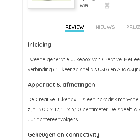
WiFi
REVIEW
NIEUWS
PRIJ
Inleiding
Tweede generatie Jukebox van Creative. Met een
verbinding (30 keer zo snel als USB) en AudioSync
Apparaat & afmetingen
De Creative Jukebox III is een harddisk mp3-sp
zijn 13,00 x 12,30 x 3,50 centimeter. De speelti
uur achtereenvolgens.
Geheugen en connectivity