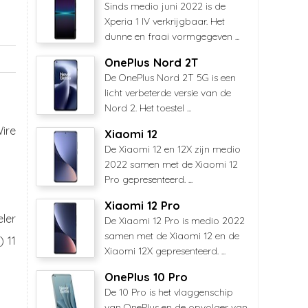
Sinds medio juni 2022 is de
Xperia 1 IV verkrijgbaar. Het
dunne en fraai vormgegeven ...
OnePlus Nord 2T
De OnePlus Nord 2T 5G is een
licht verbeterde versie van de
Nord 2. Het toestel ...
ire
Xiaomi 12
De Xiaomi 12 en 12X zijn medio
2022 samen met de Xiaomi 12
Pro gepresenteerd. ...
Xiaomi 12 Pro
ler
De Xiaomi 12 Pro is medio 2022
samen met de Xiaomi 12 en de
) 11
Xiaomi 12X gepresenteerd. ...
OnePlus 10 Pro
De 10 Pro is het vlaggenschip
van OnePlus en de opvolger van