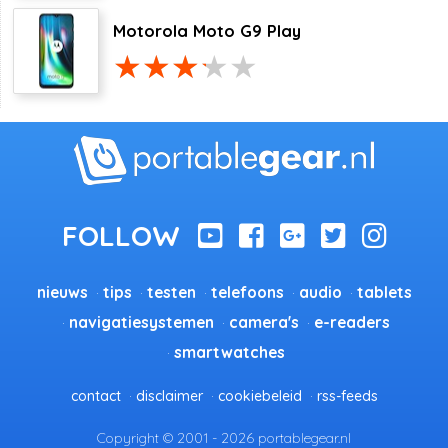
Motorola Moto G9 Play
nieuws
tips
testen
telefoons
audio
tablets
navigatiesystemen
camera's
e-readers
smartwatches
contact
disclaimer
cookiebeleid
rss-feeds
Copyright © 2001 - 2026 portablegear.nl