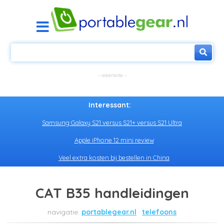
Interessant:
Samsung Galaxy S21 versus S21+ versus S21 Ultra
Apple iPhone 12 mini review
Veel extra kosten bij bestellen in China
CAT B35 handleidingen
portablegear.nl
telefoons