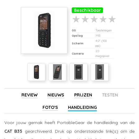
Beschikbaar
OS
Toesteleigen
Opslag
MB
4,0" (100
Scherm
ppi)
2,0
Camera
megapixel
REVIEW
NIEUWS
PRIJZEN
TESTEN
FOTO'S
HANDLEIDING
Voor jouw gemak heeft PortableGear de handleiding van de
CAT B35
gearchiveerd. Druk op onderstaande link(s) om de