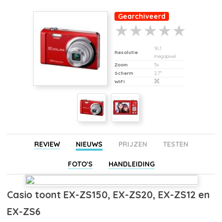
Gearchiveerd
16,1
Resolutie
megapixel
Zoom
5x
Scherm
2,7"
WiFi
REVIEW
NIEUWS
PRIJZEN
TESTEN
FOTO'S
HANDLEIDING
Casio toont EX-ZS150, EX-ZS20, EX-ZS12 en
EX-ZS6