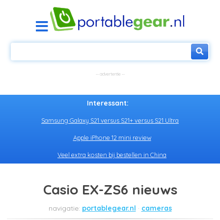
Interessant:
Samsung Galaxy S21 versus S21+ versus S21 Ultra
Apple iPhone 12 mini review
Veel extra kosten bij bestellen in China
Casio EX-ZS6 nieuws
portablegear.nl
cameras