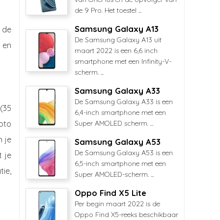
de 9 Pro. Het toestel ...
Samsung Galaxy A13
 de
De Samsung Galaxy A13 uit
t en
maart 2022 is een 6,6 inch
smartphone met een Infinity-V-
scherm. ...
Samsung Galaxy A33
De Samsung Galaxy A33 is een
(35
6,4-inch smartphone met een
foto
Super AMOLED scherm. ...
n je
Samsung Galaxy A53
De Samsung Galaxy A53 is een
 je
6,5-inch smartphone met een
ie,
Super AMOLED-scherm. ...
Oppo Find X5 Lite
Per begin maart 2022 is de
Oppo Find X5-reeks beschikbaar