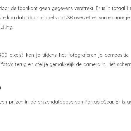
or de fabrikant geen gegevens verstrekt. Er is in totaal 1 
Je kan data door middel van USB overzetten van en naar je 
uiting.
00 pixels) kan je tijdens het fotograferen je compositie l
foto's terug en stel je gemakkelijk de camera in. Het scher
0
n prijzen in de prijzendatabase van PortableGear. Er is g