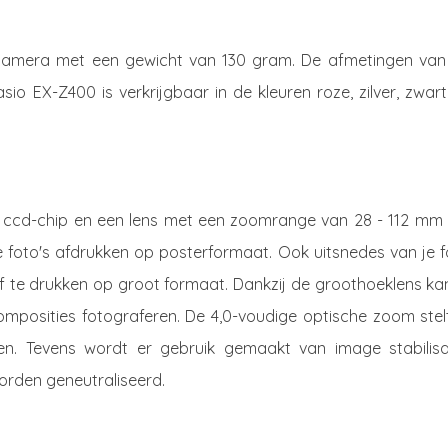
camera met een gewicht van 130 gram. De afmetingen van
sio EX-Z400 is verkrijgbaar in de kleuren roze, zilver, zwar
l ccd-chip en een lens met een zoomrange van 28 - 112 mm 
e foto's afdrukken op posterformaat. Ook uitsnedes van je 
f te drukken op groot formaat. Dankzij de groothoeklens ka
mposities fotograferen. De 4,0-voudige optische zoom stelt
en. Tevens wordt er gebruik gemaakt van image stabilisat
orden geneutraliseerd.