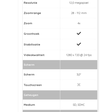
Resolutie
12,0 megapixel
Zoomrange
28 - 112 mm
Zoom
4x
Groothoek
Stabilisatie
Videokwaliteit
1280 x 720 @ 24 fps
Scherm
Scherm
3,0"
Touchscreen
Geheugen
Medium
SD, SDHC