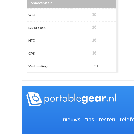
Connectiviteit
WiFi
Bluetooth
NFC
GPS
Verbinding
USB
nieuws
tips
testen
telef