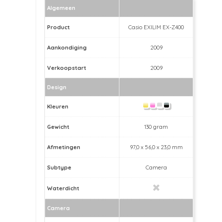
Algemeen
Product
Casio EXILIM EX-Z400
Aankondiging
2009
Verkoopstart
2009
Design
Kleuren
Gewicht
130 gram
Afmetingen
97,0 x 56,0 x 23,0 mm
Subtype
Camera
Waterdicht
Camera