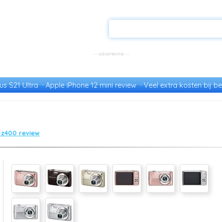
s S21 Ultra
Apple iPhone 12 mini review
Veel extra kosten bij be
-z400 review