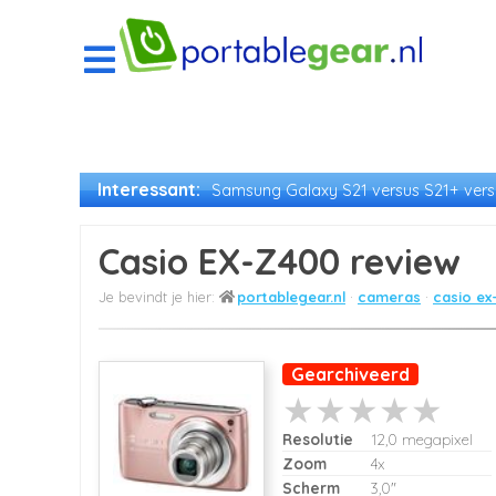
Interessant:
Samsung Galaxy S21 versus S21+ versu
Casio EX-Z400 review
portablegear.nl
cameras
casio ex
Gearchiveerd
Resolutie
12,0 megapixel
Zoom
4x
Scherm
3,0"