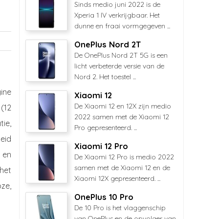
Sinds medio juni 2022 is de
Xperia 1 IV verkrijgbaar. Het
dunne en fraai vormgegeven ...
OnePlus Nord 2T
De OnePlus Nord 2T 5G is een
licht verbeterde versie van de
Nord 2. Het toestel ...
ine
Xiaomi 12
De Xiaomi 12 en 12X zijn medio
(12
2022 samen met de Xiaomi 12
ie,
Pro gepresenteerd. ...
eid
Xiaomi 12 Pro
 en
De Xiaomi 12 Pro is medio 2022
samen met de Xiaomi 12 en de
het
Xiaomi 12X gepresenteerd. ...
oze,
OnePlus 10 Pro
De 10 Pro is het vlaggenschip
van OnePlus en de opvolger van