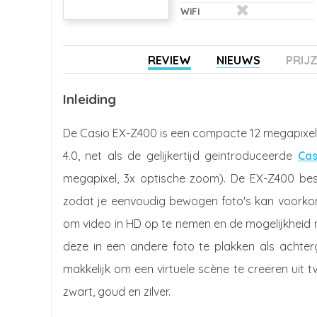
WiFi
REVIEW
NIEUWS
PRIJ
Inleiding
De Casio EX-Z400 is een compacte 12 megapixel 
4.0, net als de gelijkertijd geintroduceerde
Ca
megapixel, 3x optische zoom). De EX-Z400 besch
zodat je eenvoudig bewogen foto's kan voorkom
om video in HD op te nemen en de mogelijkheid 
deze in een andere foto te plakken als achte
makkelijk om een virtuele scène te creëren uit t
zwart, goud en zilver.