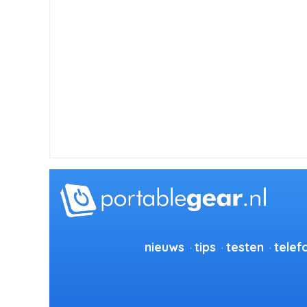
nieuws
tips
testen
telef