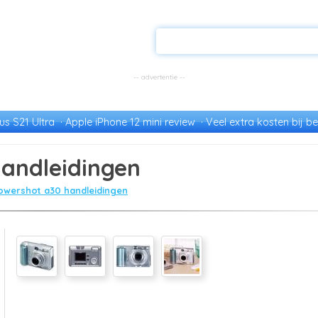
s S21 Ultra
Apple iPhone 12 mini review
Veel extra kosten bij be
andleidingen
owershot a30 handleidingen