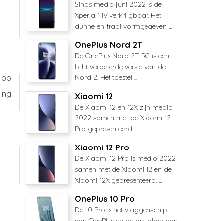
Sinds medio juni 2022 is de
Xperia 1 IV verkrijgbaar. Het
dunne en fraai vormgegeven ...
OnePlus Nord 2T
De OnePlus Nord 2T 5G is een
licht verbeterde versie van de
 op
Nord 2. Het toestel ...
ing
Xiaomi 12
De Xiaomi 12 en 12X zijn medio
2022 samen met de Xiaomi 12
Pro gepresenteerd. ...
Xiaomi 12 Pro
De Xiaomi 12 Pro is medio 2022
samen met de Xiaomi 12 en de
Xiaomi 12X gepresenteerd. ...
OnePlus 10 Pro
De 10 Pro is het vlaggenschip
van OnePlus en de opvolger van