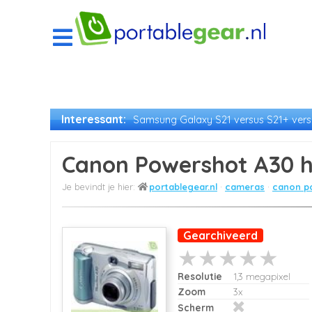
Interessant:
Samsung Galaxy S21 versus S21+ versu
Canon Powershot A30 h
portablegear.nl
cameras
canon p
Gearchiveerd
Resolutie
1,3 megapixel
Zoom
3x
Scherm