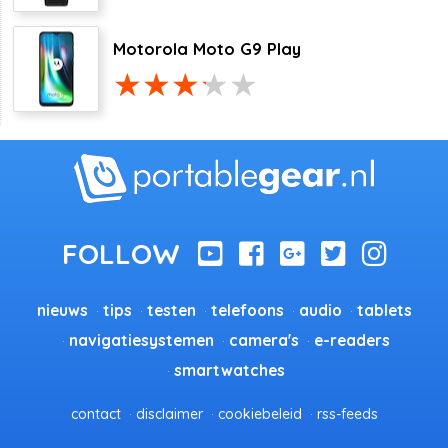
Motorola Moto G9 Play
nieuws
tips
testen
telefoons
audio
tablets
navigatiesystemen
camera's
e-readers
smartwatches
contact
disclaimer
cookiebeleid
rss-feeds