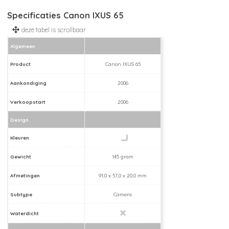
Specificaties Canon IXUS 65
Algemeen
Product
Canon IXUS 65
Aankondiging
2006
Verkoopstart
2006
Design
Kleuren
Gewicht
145 gram
Afmetingen
91,0 x 57,0 x 20,0 mm
Subtype
Camera
Waterdicht