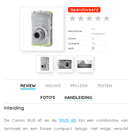
Gearchiveerd
6,0
Resolutie
megapixel
Zoom
3x
Scherm
3,0"
WiFi
REVIEW
NIEUWS
PRIJZEN
TESTEN
FOTO'S
HANDLEIDING
Inleiding
De Canon IXUS 65 en de
IXUS 60
zijn een combinatie van
techniek en een fraaie compact design. Het enige verschil