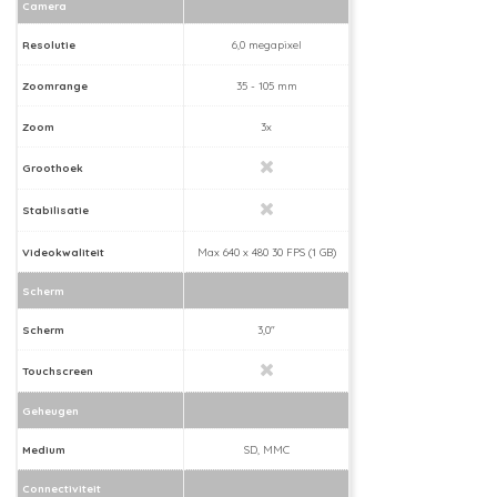
Camera
Resolutie
6,0 megapixel
Zoomrange
35 - 105 mm
Zoom
3x
Groothoek
Stabilisatie
Videokwaliteit
Max 640 x 480 30 FPS (1 GB)
Scherm
Scherm
3,0"
Touchscreen
Geheugen
Medium
SD, MMC
Connectiviteit