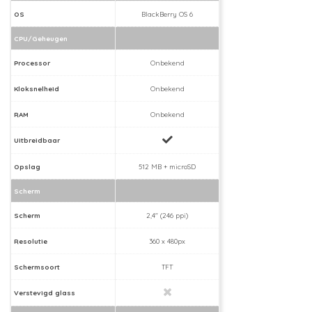
OS
BlackBerry OS 6
CPU/Geheugen
Processor
Onbekend
Kloksnelheid
Onbekend
RAM
Onbekend
Uitbreidbaar
Opslag
512 MB + microSD
Scherm
Scherm
2,4" (246 ppi)
Resolutie
360 x 480px
Schermsoort
TFT
Verstevigd glass