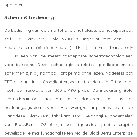
opnemen.
Scherm & bediening
De bediening van de smartphone vindt plaats op het apparaat
zelf. De BlackBerry Bold 9780 is uitgerust met een TFT
kleurenscherm (655.536 kleuren). TFT (Thin Film Transistor)-
LCD is een van de meest toegepaste schermtechnologieën
voor telefoons. Deze technologie is relatief goedkoop en de
schermen zijn bij normaal licht prima af te lezen. Nadeel is dat
TFT-displays in fel (zon)licht vrijwel niet te zien zijn. Dit scherm
heeft een resolutie van 360 x 480 pixels. De BlackBerry Bold
9780 draait op BlackBerry OS 6. BlackBerry OS is is het
besturingssysteem voor BlackBerry-smartphones van de
Canadese BlackBerry-fabrikant RIM. Belangrijke onderdelen
van BlackBerry OS 6 zijn de uitgebreide (met encryptie
beveiligde) e-mailfunctionaliteiten via de BlackBerry Enterprise