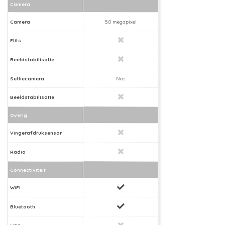
Camera
Camera
5,0 megapixel
Flits
Beeldstabilisatie
Selfiecamera
Nee
Beeldstabilisatie
Overig
Vingerafdruksensor
Radio
Connectiviteit
WiFi
Bluetooth