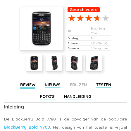
Gearchiveerd
BlackBerry
OS
OS 6
Opslag
MB
Scherm
2,4" (246 ppi)
Camera
5,0 megapixel
REVIEW
NIEUWS
PRIJZEN
TESTEN
FOTO'S
HANDLEIDING
Inleiding
De BlackBerry Bold 9780 is de opvolger van de populaire
BlackBerry Bold 9700
. Het design van het toestel is vrijwel