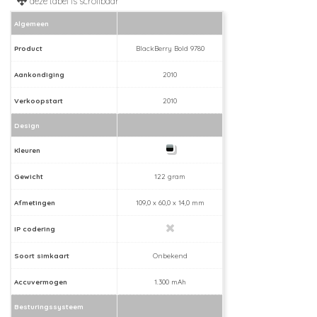
Algemeen
Product
BlackBerry Bold 9780
Aankondiging
2010
Verkoopstart
2010
Design
Kleuren
Gewicht
122 gram
Afmetingen
109,0 x 60,0 x 14,0 mm
IP codering
Soort simkaart
Onbekend
Accuvermogen
1.300 mAh
Besturingssysteem