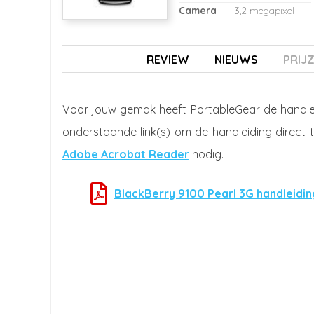
Camera
3,2 megapixel
REVIEW
NIEUWS
PRIJ
Voor jouw gemak heeft PortableGear de handl
onderstaande link(s) om de handleiding direct 
Adobe Acrobat Reader
nodig.
BlackBerry 9100 Pearl 3G handleidi