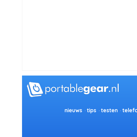
nieuws
tips
testen
telef