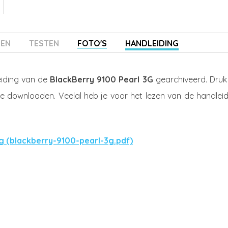
ZEN
TESTEN
FOTO'S
HANDLEIDING
eiding van de
BlackBerry 9100 Pearl 3G
gearchiveerd. Druk
te downloaden. Veelal heb je voor het lezen van de handleid
ng (blackberry-9100-pearl-3g.pdf)