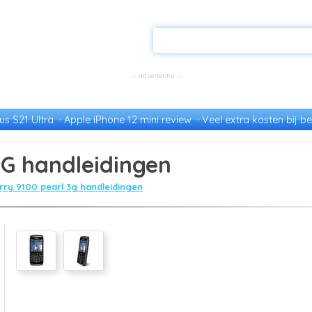
s S21 Ultra
Apple iPhone 12 mini review
Veel extra kosten bij be
3G handleidingen
rry 9100 pearl 3g handleidingen