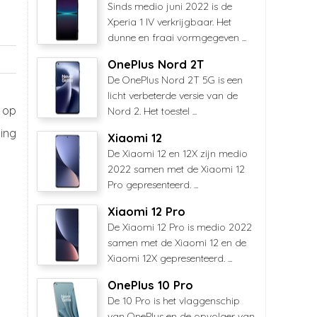
Sinds medio juni 2022 is de
Xperia 1 IV verkrijgbaar. Het
dunne en fraai vormgegeven ...
OnePlus Nord 2T
De OnePlus Nord 2T 5G is een
licht verbeterde versie van de
 op
Nord 2. Het toestel ...
ing
Xiaomi 12
De Xiaomi 12 en 12X zijn medio
2022 samen met de Xiaomi 12
Pro gepresenteerd. ...
Xiaomi 12 Pro
De Xiaomi 12 Pro is medio 2022
samen met de Xiaomi 12 en de
Xiaomi 12X gepresenteerd. ...
OnePlus 10 Pro
De 10 Pro is het vlaggenschip
van OnePlus en de opvolger van