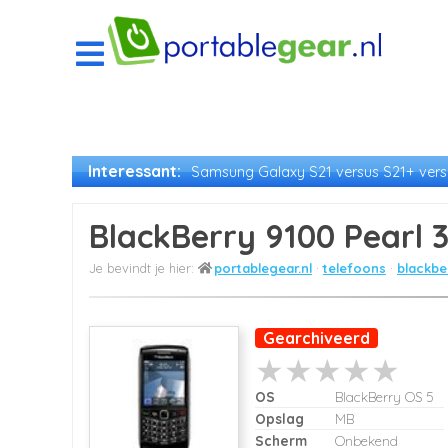
Interessant:
Samsung Galaxy S21 versus S21+ versu
BlackBerry 9100 Pearl 
portablegear.nl
telefoons
blackbe
Gearchiveerd
OS
BlackBerry OS 5
Opslag
MB
Scherm
Onbekend